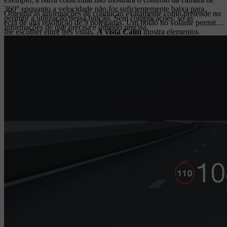
360° enquanto a velocidade não for suficientemente baixa para
Obtenha as informações de condução exatamente como pretende no
permitir a utilização dessa função. Sem complicações: só as
ecrã de alta resolução de 9 polegadas. Um botão no volante permite-
informações de que precisa e quando precisa.
lhe escolher entre três vistas.
A vista Calm
mostra elementos
essenciais como a velocidade, a bateria e a autonomia.
A vista Map
adiciona uma navegação simplificada.
A vista Surround
pode
mostrar os automóveis, camiões e motociclistas ao seu redor.