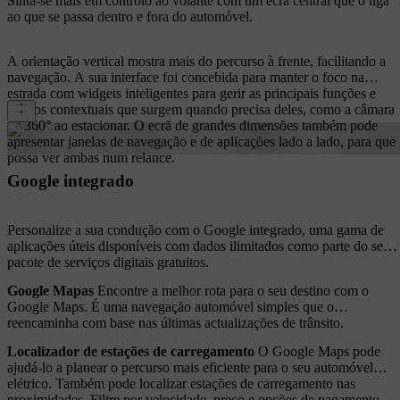
Sinta-se mais em controlo ao volante com um ecrã central que o liga
ao que se passa dentro e fora do automóvel.
A orientação vertical mostra mais do percurso à frente, facilitando a
navegação. A sua interface foi concebida para manter o foco na
estrada com widgets inteligentes para gerir as principais funções e
atalhos contextuais que surgem quando precisa deles, como a câmara
de 360° ao estacionar. O ecrã de grandes dimensões também pode
apresentar janelas de navegação e de aplicações lado a lado, para que
possa ver ambas num relance.
Google integrado
Personalize a sua condução com o Google integrado, uma gama de
aplicações úteis disponíveis com dados ilimitados como parte do seu
pacote de serviços digitais gratuitos.
Google Mapas
Encontre a melhor rota para o seu destino com o
Google Maps. É uma navegação automóvel simples que o
reencaminha com base nas últimas actualizações de trânsito.
Localizador de estações de carregamento
O Google Maps pode
ajudá-lo a planear o percurso mais eficiente para o seu automóvel
elétrico. Também pode localizar estações de carregamento nas
proximidades. Filtre por velocidade, preço e opções de pagamento.