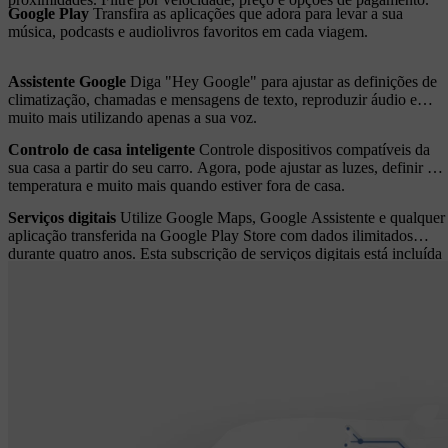
Google Play
Transfira as aplicações que adora para levar a sua
música, podcasts e audiolivros favoritos em cada viagem.
Assistente Google
Diga "Hey Google" para ajustar as definições de
climatização, chamadas e mensagens de texto, reproduzir áudio e
muito mais utilizando apenas a sua voz.
Controlo de casa inteligente
Controle dispositivos compatíveis da
sua casa a partir do seu carro. Agora, pode ajustar as luzes, definir a
temperatura e muito mais quando estiver fora de casa.
Serviços digitais
Utilize Google Maps, Google Assistente e qualquer
aplicação transferida na Google Play Store com dados ilimitados
durante quatro anos. Esta subscrição de serviços digitais está incluída
na compra de um novo automóvel Volvo. Após quatro anos, é
aplicável uma taxa.