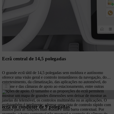
Ecrã central de 14,5 polegadas
O grande ecrã tátil de 14,5 polegadas sem moldura e autónomo
oferece uma visão geral e controlo instantâneos da navegação, do
entretenimento, da climatização, das aplicações no automóvel, do
telefone e das câmaras de apoio ao estacionamento, entre outras
funções de apoio. O tamanho e as proporções do ecrã permitem
mostrar um mapa de grandes dimensões sem deixar de mostrar as
janelas do telemóvel, os controlos multimédia ou as aplicações. O
ecrã também é inteligente: oferece uma vista de controlo rápido com
ecrã do condutor de 9 polegadas
atalhos para as funções mais usadas e uma barra contextual. Por
exemplo, a barra contextual não mostrará o controlo da câmara de