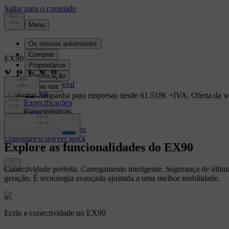
EX90
Elétrico
Descrição geral
Interior
EX90 em campanha para empresas desde 61.518€ +IVA. Oferta da w
Especificações
Características
Saiba mais
Ver stock
Configure o seu
Configure o seu
Ver stock
Explore as funcionalidades do EX90
Conectividade perfeita. Carregamento inteligente. Segurança de últim
geração. É tecnologia avançada ajustada a uma melhor mobilidade.
Ecrãs e conectividade no EX90