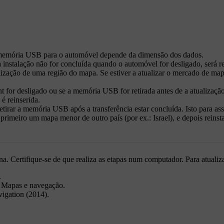
a memória USB para o automóvel depende da dimensão dos dados.
a instalação não for concluída quando o automóvel for desligado, será
alização de uma região do mapa. Se estiver a atualizar o mercado de m
t for desligado ou se a memória USB for retirada antes de a atualizaçã
 reinserida.
irar a memória USB após a transferência estar concluída. Isto para ass
 primeiro um mapa menor de outro país (por ex.: Israel), e depois reinst
gina. Certifique-se de que realiza as etapas num computador. Para atuali
.
>
Mapas e navegação
.
igation (2014)
.