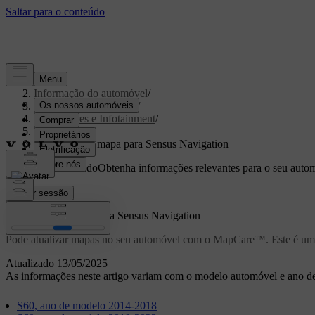
Apoio
/
Informação do automóvel
/
Software do automóvel
/
Mostradores e Infotainment
/
Sensus
/
Download de mapa para Sensus Navigation
Apoio personalizado
Obtenha informações relevantes para o seu autom
Iniciar sessão
Download de mapa para Sensus Navigation
Pode atualizar mapas no seu automóvel com o MapCare™. Este é um 
Atualizado 13/05/2025
As informações neste artigo variam com o modelo automóvel e ano de 
S60, ano de modelo 2014-2018