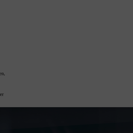
en,
er