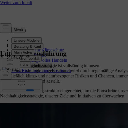
Nachhaltigkeit
Übersicht
Maßnahmen für Klimaschutz
Unternehmensführung
Kreislaufwirtschaft
Verantwortungsvolles Handeln
Unternehmensführung
Unsere Nachhaltigkeitsstrategie ist vollständig in unsere
ESG-Richtlinien und -Positionen
Unternehmensstrategie eingebettet und wird durch regelmäßige Analys
einschließlich klima- und naturbezogener Risiken und Chancen, immer
wieder auf den Prüfstand gestellt.
Wir haben eine Führungsstruktur eingerichtet, um die Fortschritte unser
Nachhaltigkeitsstrategie, unserer Ziele und Initiativen zu überwachen.