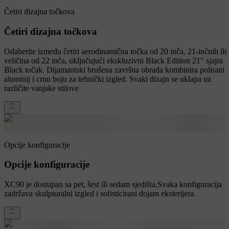
Četiri dizajna točkova
Četiri dizajna točkova
Odaberite između četiri aerodinamična točka od 20 inča, 21-inčnih ili
veličina od 22 inča, uključujući ekskluzivni Black Edition 21" sjajni
Black točak. Dijamantski brušena završna obrada kombinira polirani
aluminij i crnu boju za tehnički izgled. Svaki dizajn se uklapa uz
različite vanjske stilove
Opcije konfiguracije
Opcije konfiguracije
XC90 je dostupan sa pet, šest ili sedam sjedišta.Svaka konfiguracija
zadržava skulpturalni izgled i sofisticirani dojam eksterijera.