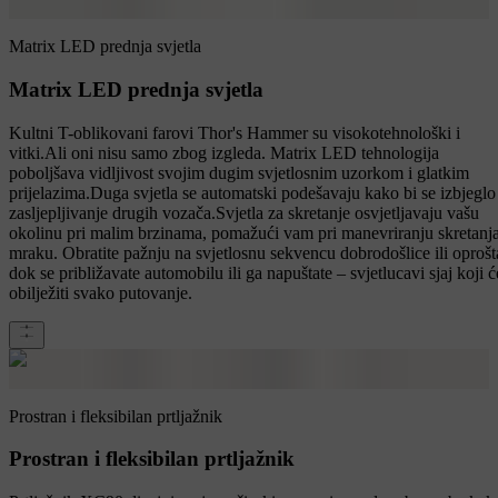
Matrix LED prednja svjetla
Matrix LED prednja svjetla
Kultni T-oblikovani farovi Thor's Hammer su visokotehnološki i
vitki.Ali oni nisu samo zbog izgleda. Matrix LED tehnologija
poboljšava vidljivost svojim dugim svjetlosnim uzorkom i glatkim
prijelazima.Duga svjetla se automatski podešavaju kako bi se izbjeglo
zasljepljivanje drugih vozača.Svjetla za skretanje osvjetljavaju vašu
okolinu pri malim brzinama, pomažući vam pri manevriranju skretanj
mraku. Obratite pažnju na svjetlosnu sekvencu dobrodošlice ili oprošt
dok se približavate automobilu ili ga napuštate – svjetlucavi sjaj koji ć
obilježiti svako putovanje.
Prostran i fleksibilan prtljažnik
Prostran i fleksibilan prtljažnik