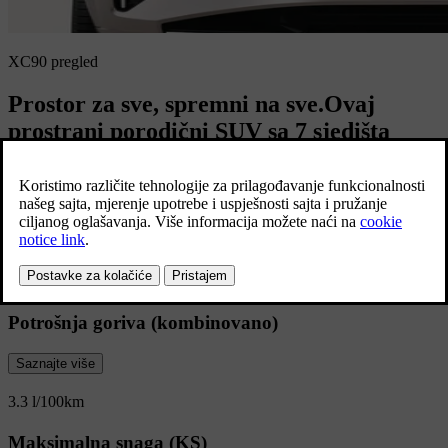
XC90 pregled
Prostor za sve, spremni na sve.Ovaj
prostrani porodični SUV sa 7 sjedišta
pruža sve udobnosti doma.
Raspon za električni pogon (kombinovano)
Saznajte više
70 km
Potrošnja goriva (kombinovano)
Saznajte više
3.3 l/100km
Maksimalna snaga (KS)