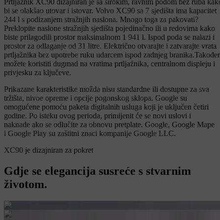
Prtljažnik XC90 dizajniran je sa širokim, ravnim podom bez ruba kak
bi se olakšao utovar i istovar. Volvo XC90 sa 7 sjedišta ima kapacitet
244 l s podizanjem stražnjih naslona. Mnogo toga za pakovati?
Preklopite naslone stražnjih sjedišta pojedinačno ili u redovima kako
biste prilagodili prostor maksimalnom 1 941 l. Ispod poda se nalazi i
prostor za odlaganje od 31 litre. Električno otvarajte i zatvarajte vrata
prtljažnika bez upotrebe ruku udarcem ispod zadnjeg branika.Također
možete koristiti dugmad na vratima prtljažnika, centralnom displeju i
privjesku za ključeve.
Prikazane karakteristike možda nisu standardne ili dostupne za sva
tržišta, nivoe opreme i opcije pogonskog sklopa. Google su
omogućene pomoću paketa digitalnih usluga koji je uključen četiri
godine. Po isteku ovog perioda, primijenit će se novi uslovi i
naknade ako se odlučite za obnovu pretplate. Google, Google Mape
i Google Play su zaštitni znaci kompanije Google LLC.
XC90 je dizajniran za pokret
Gdje se elegancija susreće s stvarnim
životom.