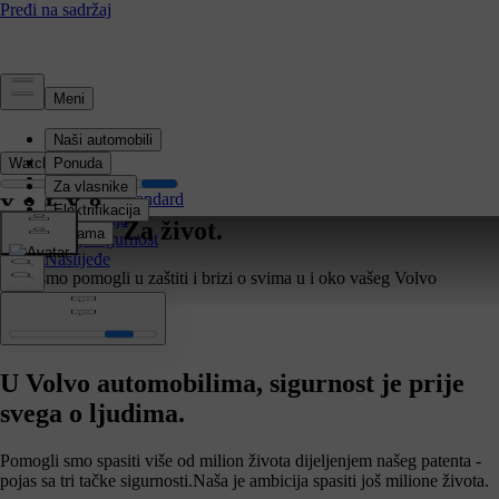
Sigurnost
Watch full film
Pregled
Sigurnosni standard
Tehnologija
Sigurnost. Za život.
Dječja sigurnost
Naslijeđe
Da bismo pomogli u zaštiti i brizi o svima u i oko vašeg Volvo
automobila.
Od 1927. godine
U Volvo automobilima, sigurnost je prije
svega o ljudima.
Pomogli smo spasiti više od milion života dijeljenjem našeg patenta -
pojas sa tri tačke sigurnosti.Naša je ambicija spasiti još milione života.