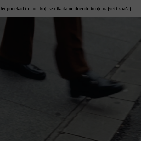
Jer ponekad trenuci koji se nikada ne dogode imaju najveći značaj.