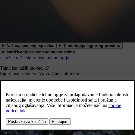
Naš najcjenjeniji spasilac
Tehnologija sigurnog prostora
Istraživanje zasnovano na podacima
Istražite našu sigurnosnu tehnologiju
Tajna iza naših inovacija?
Sigurnosni standard Volvo Cars automobila.