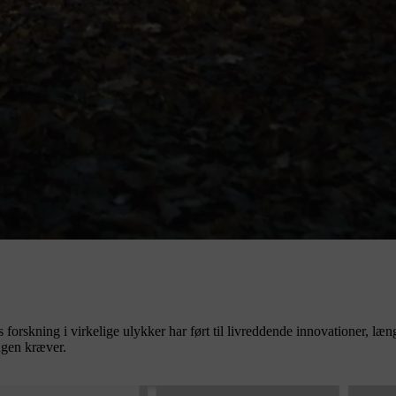
orskning i virkelige ulykker har ført til livreddende innovationer, læng
ngen kræver.