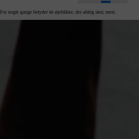
For nogle gange betyder de øjeblikke, der aldrig sker, mest.