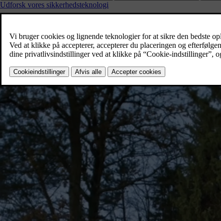
Udforsk vores sikkerhedsteknologi
Hemmeligheden bag vores innovationer?
Volvo Cars sikkerhedsstandarder.