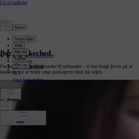
Sikkerhed
Oversigt
Børnesikkerhed
Sikkerhedsstandarder
Teknologi
Fra bagudvendte barnesæder til selepuder – vi har brugt årevis på at
Børnesikkerhed
innovere for at holde unge passagerer sikre på vejen.
Arv