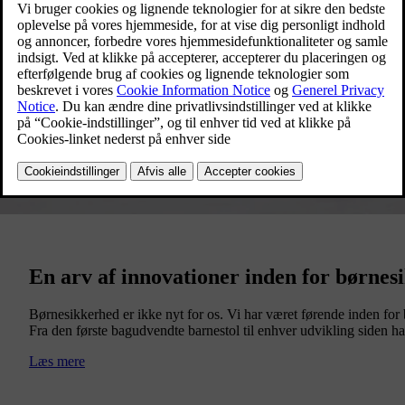
En arv af innovationer inden for børnes
Børnesikkerhed er ikke nyt for os. Vi har været førende inden for 
Fra den første bagudvendte barnestol til enhver udvikling siden ha
Læs mere