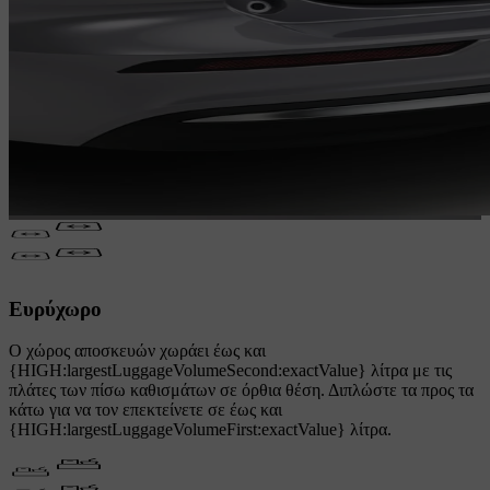
Ευρύχωρο
Ο χώρος αποσκευών χωράει έως και
{HIGH:largestLuggageVolumeSecond:exactValue} λίτρα με τις
πλάτες των πίσω καθισμάτων σε όρθια θέση. Διπλώστε τα προς τα
κάτω για να τον επεκτείνετε σε έως και
{HIGH:largestLuggageVolumeFirst:exactValue} λίτρα.