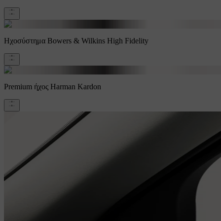
Ηχοσύστημα Bowers & Wilkins High Fidelity
Premium ήχος Harman Kardon