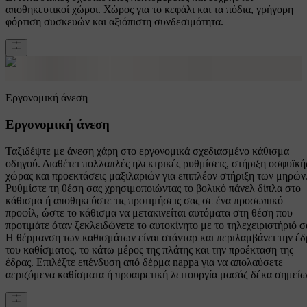
αποθηκευτικοί χώροι. Χώρος για το κεφάλι και τα πόδια, γρήγορη
φόρτιση συσκευών και αξιόπιστη συνδεσιμότητα.
Εργονομική άνεση
Εργονομική άνεση
Ταξιδέψτε με άνεση χάρη στο εργονομικά σχεδιασμένο κάθισμα
οδηγού. Διαθέτει πολλαπλές ηλεκτρικές ρυθμίσεις, στήριξη οσφυϊκή
χώρας και προεκτάσεις μαξιλαριών για επιπλέον στήριξη των μηρών
Ρυθμίστε τη θέση σας χρησιμοποιώντας το βολικό πάνελ δίπλα στο
κάθισμα ή αποθηκεύστε τις προτιμήσεις σας σε ένα προσωπικό
προφίλ, ώστε το κάθισμα να μετακινείται αυτόματα στη θέση που
προτιμάτε όταν ξεκλειδώνετε το αυτοκίνητο με το τηλεχειριστήριό σ
Η θέρμανση των καθισμάτων είναι στάνταρ και περιλαμβάνει την έ
του καθίσματος, το κάτω μέρος της πλάτης και την προέκταση της
έδρας. Επιλέξτε επένδυση από δέρμα nappa για να απολαύσετε
αεριζόμενα καθίσματα ή προαιρετική λειτουργία μασάζ δέκα σημείω