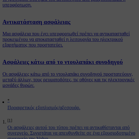
υπερφόρτωση.
Αντικατάσταση ασφάλειας
Μια ασφάλεια που έχει υπερφορτωθεί πρέπει να αντικατασταθεί
προκειμένου να αποκατασταθεί η λειτουργία του ηλεκτρικού
εξαρτήματος που προστατεύει.
Ασφάλειες κάτω από το ντουλαπάκι συνοδηγού
Οι ασφάλειες κάτω από το ντουλαπάκι συνοδηγού προστατεύουν,
μεταξύ άλλων, τους ρευματοδότες, τις οθόνες και τις ηλεκτρονικές
μονάδες θυρών.
*
Προαιρετικός εξοπλισμός/αξεσουάρ.
[1]
Οι ασφάλειες αυτού του τύπου πρέπει να αντικαθίστανται από
συνεργείο. Συνιστάται να απευθυνθείτε σε ένα εξουσιοδοτημένο
συνεργείο της Volvo.