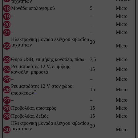
ταχυτήτων
Μονάδα υπολογισμού
5
Micro
–
–
Micro
–
–
Micro
–
–
Micro
Ηλεκτρονική μονάδα ελέγχου κιβωτίου
20
ταχυτήτων
Micro
Θύρα USB, επιμήκης κονσόλα, πίσω
7,5
Micro
Ρευματοδότης
12 V
, επιμήκης
15
Micro
κονσόλα, μπροστά
–
–
Micro
Ρευματοδότης
12 V
στον χώρο
15
Micro
*
αποσκευών
–
–
Micro
Προβολέας, αριστερός
15
Micro
Προβολέας, δεξιός
15
Micro
Ηλεκτρονική μονάδα ελέγχου κιβωτίου
20
ταχυτήτων
Micro