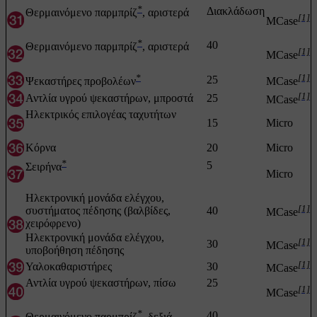
*
Διακλάδωση
Θερμαινόμενο παρμπρίζ
, αριστερά
[1]
MCase
*
40
Θερμαινόμενο παρμπρίζ
, αριστερά
[1]
MCase
*
[1]
25
Ψεκαστήρες προβολέων
MCase
[1]
Αντλία υγρού ψεκαστήρων, μπροστά
25
MCase
Ηλεκτρικός επιλογέας ταχυτήτων
15
Micro
Κόρνα
20
Micro
*
5
Σειρήνα
Micro
Ηλεκτρονική μονάδα ελέγχου,
[1]
συστήματος πέδησης (βαλβίδες,
40
MCase
χειρόφρενο)
Ηλεκτρονική μονάδα ελέγχου,
[1]
30
MCase
υποβοήθηση πέδησης
[1]
Υαλοκαθαριστήρες
30
MCase
Αντλία υγρού ψεκαστήρων, πίσω
25
[1]
MCase
*
40
Θερμαινόμενο παρμπρίζ
, δεξιά