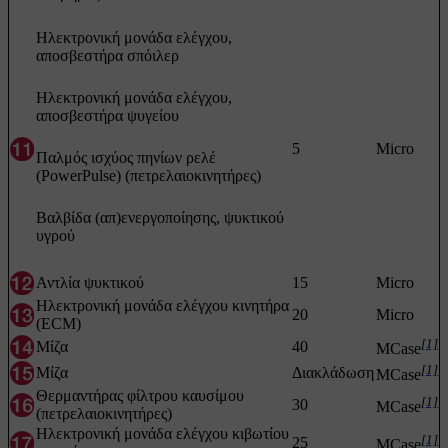
Ηλεκτρονική μονάδα ελέγχου,
αποσβεστήρα σπόιλερ
Ηλεκτρονική μονάδα ελέγχου,
αποσβεστήρα ψυγείου
5
Micro
Παλμός ισχύος πηνίων ρελέ
(PowerPulse) (πετρελαιοκινητήρες)
Βαλβίδα (απ)ενεργοποίησης, ψυκτικού
υγρού
Αντλία ψυκτικού
15
Micro
Ηλεκτρονική μονάδα ελέγχου κινητήρα
20
Micro
(ECM)
[1]
Μίζα
40
MCase
[1]
Μίζα
Διακλάδωση
MCase
Θερμαντήρας φίλτρου καυσίμου
[1]
30
MCase
(πετρελαιοκινητήρες)
Ηλεκτρονική μονάδα ελέγχου κιβωτίου
[1]
25
MCase