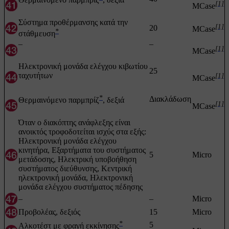
[1]
MCase
Σύστημα προθέρμανσης κατά την
[1]
20
MCase
*
στάθμευση
–
–
[1]
MCase
Ηλεκτρονική μονάδα ελέγχου κιβωτίου
25
ταχυτήτων
[1]
MCase
*
Διακλάδωση
Θερμαινόμενο παρμπρίζ
, δεξιά
[1]
MCase
Όταν ο διακόπτης ανάφλεξης είναι
ανοικτός τροφοδοτείται ισχύς στα εξής:
Ηλεκτρονική μονάδα ελέγχου
κινητήρα, Εξαρτήματα του συστήματος
5
Micro
μετάδοσης, Ηλεκτρική υποβοήθηση
συστήματος διεύθυνσης, Κεντρική
ηλεκτρονική μονάδα, Ηλεκτρονική
μονάδα ελέγχου συστήματος πέδησης
–
–
Micro
Προβολέας, δεξιός
15
Micro
*
5
Αλκοτέστ με φραγή εκκίνησης