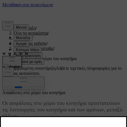
Υποστήριξη
/
Όλα τα αυτοκίνητα
/
V60 2022
/
Εγχειρίδιο χρήσης
/
Συντήρηση και σέρβις
/
Ασφάλειες
/
Ασφάλειες στο χώρο του κινητήρα
Προσαρμοσμένη υποστήριξη
Λάβετε σχετικές πληροφορίες για το
δικό σας αυτοκίνητο.
Σύνδεση
Ασφάλειες στο χώρο του κινητήρα
Οι ασφάλειες στο χώρο του κινητήρα προστατεύουν
τις λειτουργίες του κινητήρα και των φρένων, μεταξύ
άλλων.
Ενημερώθηκε 28/03/2022