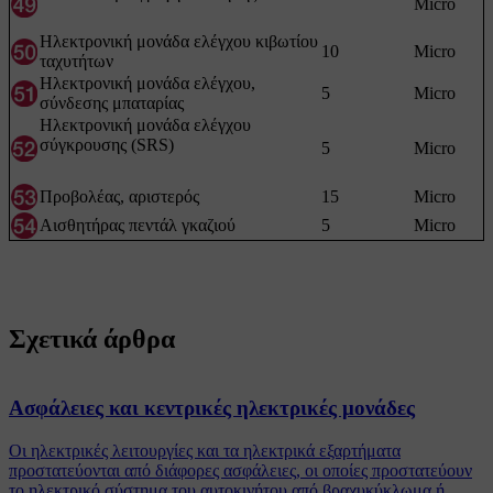
Micro
Ηλεκτρονική μονάδα ελέγχου κιβωτίου
10
Micro
ταχυτήτων
Ηλεκτρονική μονάδα ελέγχου,
5
Micro
σύνδεσης μπαταρίας
Ηλεκτρονική μονάδα ελέγχου
σύγκρουσης (SRS)
5
Micro
Προβολέας, αριστερός
15
Micro
Αισθητήρας πεντάλ γκαζιού
5
Micro
Σχετικά άρθρα
Ασφάλειες και κεντρικές ηλεκτρικές μονάδες
Οι ηλεκτρικές λειτουργίες και τα ηλεκτρικά εξαρτήματα
προστατεύονται από διάφορες ασφάλειες, οι οποίες προστατεύουν
το ηλεκτρικό σύστημα του αυτοκινήτου από βραχυκύκλωμα ή