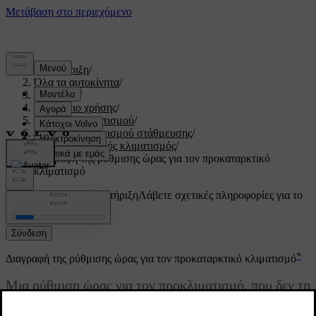
Υποστήριξη
/
Όλα τα αυτοκίνητα
/
V60 2022
/
Εγχειρίδιο χρήσης
/
Σύστημα κλιματισμού
/
Σύστημα κλιματισμού στάθμευσης
/
Προκαταρκτικός κλιματισμός
/
Διαγραφή της ρύθμισης ώρας για τον προκαταρκτικό
κλιματισμό
Προσαρμοσμένη υποστήριξη
Λάβετε σχετικές πληροφορίες για το
δικό σας αυτοκίνητο.
Σύνδεση
*
Διαγραφή της ρύθμισης ώρας για τον προκαταρκτικό κλιματισμό
Μια ρύθμιση ώρας για τον προκλιματισμό, που δεν τη
χρειάζεστε πλέον, μπορείτε να τη διαγράψετε.