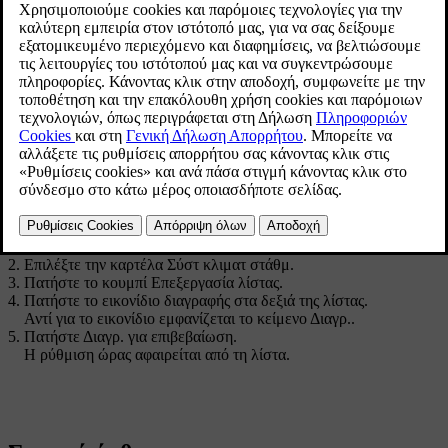
Ενημερώθηκε 19/10/2021
Κουμπί για την τροποποίηση της λίστας/διαγραφή
της ρύθμισης ώρας στην καρτέλα
Σύστ κλιματ
στάθμ
στην προβολή κλιματισμού.
Ανοίξτε την προβολή κλιματισμού στην κεντρική οθόνη.
Επιλέξτε την καρτέλα
Σύστ κλιματ στάθμ
.
Πατήστε το κουμπί
Επεξεργασία λίστας
.
Πατήστε το εικονίδιο διαγραφής στα δεξιά της λίστας.
Αντί για το εικονίδιο εμφανίζεται το κείμενο
Διαγρ.
.
Πατήστε
Διαγρ.
για επιβεβαίωση.
Η ρύθμιση ώρας αφαιρείται από τη λίστα.