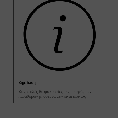
Σημείωση
Σε χαμηλές θερμοκρασίες, ο χειρισμός των
παραθύρων μπορεί να μην είναι εφικτός.