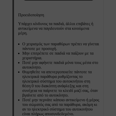
Προειδοποίηση
Υπάρχει κίνδυνος τα παιδιά, άλλοι επιβάτες ή
αντικείμενα να παγιδευτούν στα κινούμενα
μέρη.
Ο χειρισμός των παραθύρων πρέπει να γίνεται
πάντοτε με προσοχή.
Μην επιτρέπετε σε παιδιά να παίζουν με τα
χειριστήρια.
Ποτέ μην αφήνετε παιδιά μόνα τους μέσα στο
αυτοκίνητο.
Θυμηθείτε να απενεργοποιείτε πάντοτε τα
ηλεκτρικά παράθυρα ρυθμίζοντας το
ηλεκτρικό σύστημα του αυτοκινήτου στη
θέση
0
του διακόπτη ανάφλεξης και στη
συνέχεια να παίρνετε το κλειδί μαζί σας, όταν
βγαίνετε από το αυτοκίνητο.
Ποτέ μην περνάτε κάποιο αντικείμενο ή μέρος
του σώματός σας από τα παράθυρα, ακόμη κι
αν το ηλεκτρικό σύστημα του αυτοκινήτου
είναι πλήρως αποσυνδεδεμένο.