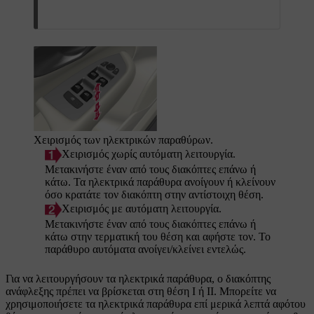
Χειρισμός των ηλεκτρικών παραθύρων.
Χειρισμός χωρίς αυτόματη λειτουργία.
Μετακινήστε έναν από τους διακόπτες επάνω ή
κάτω. Τα ηλεκτρικά παράθυρα ανοίγουν ή κλείνουν
όσο κρατάτε τον διακόπτη στην αντίστοιχη θέση.
Χειρισμός με αυτόματη λειτουργία.
Μετακινήστε έναν από τους διακόπτες επάνω ή
κάτω στην τερματική του θέση και αφήστε τον. Το
παράθυρο αυτόματα ανοίγει/κλείνει εντελώς.
Για να λειτουργήσουν τα ηλεκτρικά παράθυρα, ο διακόπτης
ανάφλεξης πρέπει να βρίσκεται στη θέση
I
ή
II
. Μπορείτε να
χρησιμοποιήσετε τα ηλεκτρικά παράθυρα επί μερικά λεπτά αφότου