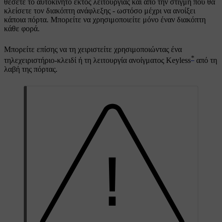
θέσετε το αυτοκίνητο εκτός λειτουργίας και από την στιγμή που θα
κλείσετε τον διακόπτη ανάφλεξης - ωστόσο μέχρι να ανοίξει
κάποια πόρτα. Μπορείτε να χρησιμοποιείτε μόνο έναν διακόπτη
κάθε φορά.
Μπορείτε επίσης να τη χειριστείτε χρησιμοποιώντας ένα
*
τηλεχειριστήριο-κλειδί ή τη λειτουργία ανοίγματος Keyless
από τη
λαβή της πόρτας.