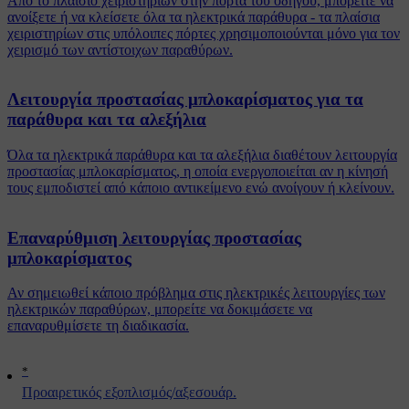
Από το πλαίσιο χειριστηρίων στην πόρτα του οδηγού, μπορείτε να
ανοίξετε ή να κλείσετε όλα τα ηλεκτρικά παράθυρα - τα πλαίσια
χειριστηρίων στις υπόλοιπες πόρτες χρησιμοποιούνται μόνο για τον
χειρισμό των αντίστοιχων παραθύρων.
Λειτουργία προστασίας μπλοκαρίσματος για τα
παράθυρα και τα αλεξήλια
Όλα τα ηλεκτρικά παράθυρα και τα αλεξήλια διαθέτουν λειτουργία
προστασίας μπλοκαρίσματος, η οποία ενεργοποιείται αν η κίνησή
τους εμποδιστεί από κάποιο αντικείμενο ενώ ανοίγουν ή κλείνουν.
Επαναρύθμιση λειτουργίας προστασίας
μπλοκαρίσματος
Αν σημειωθεί κάποιο πρόβλημα στις ηλεκτρικές λειτουργίες των
ηλεκτρικών παραθύρων, μπορείτε να δοκιμάσετε να
επαναρυθμίσετε τη διαδικασία.
*
Προαιρετικός εξοπλισμός/αξεσουάρ.