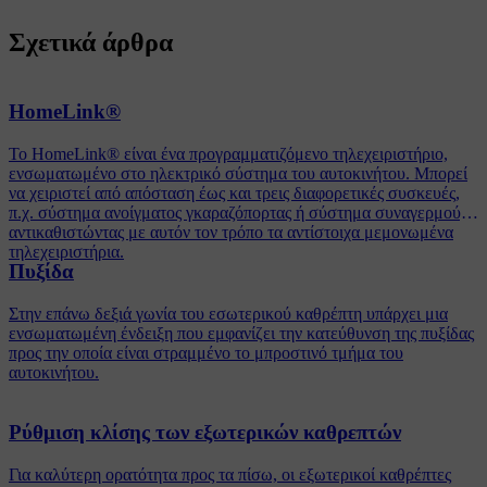
Σχετικά άρθρα
HomeLink®
Το HomeLink® είναι ένα προγραμματιζόμενο τηλεχειριστήριο,
ενσωματωμένο στο ηλεκτρικό σύστημα του αυτοκινήτου. Μπορεί
να χειριστεί από απόσταση έως και τρεις διαφορετικές συσκευές,
π.χ. σύστημα ανοίγματος γκαραζόπορτας ή σύστημα συναγερμού,
αντικαθιστώντας με αυτόν τον τρόπο τα αντίστοιχα μεμονωμένα
τηλεχειριστήρια.
Πυξίδα
Στην επάνω δεξιά γωνία του εσωτερικού καθρέπτη υπάρχει μια
ενσωματωμένη ένδειξη που εμφανίζει την κατεύθυνση της πυξίδας
προς την οποία είναι στραμμένο το μπροστινό τμήμα του
αυτοκινήτου.
Ρύθμιση κλίσης των εξωτερικών καθρεπτών
Για καλύτερη ορατότητα προς τα πίσω, οι εξωτερικοί καθρέπτες