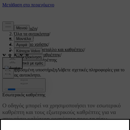
Υποστήριξη
/
Όλα τα αυτοκίνητα
/
V60 2022
/
Εγχειρίδιο χρήσης
/
Παράθυρα, κρύσταλλο και καθρέπτες
/
Εσωτερικός καθρέπτης
/
Εσωτερικός καθρέπτης
Προσαρμοσμένη υποστήριξη
Λάβετε σχετικές πληροφορίες για το
δικό σας αυτοκίνητο.
Σύνδεση
Εσωτερικός καθρέπτης
Ο οδηγός μπορεί να χρησιμοποιήσει τον εσωτερικό
καθρέπτη και τους εξωτερικούς καθρέπτες για να
αποκτήσει καλύτερη ορατότητα προς τα πίσω.
Ενημερώθηκε 19/10/2021