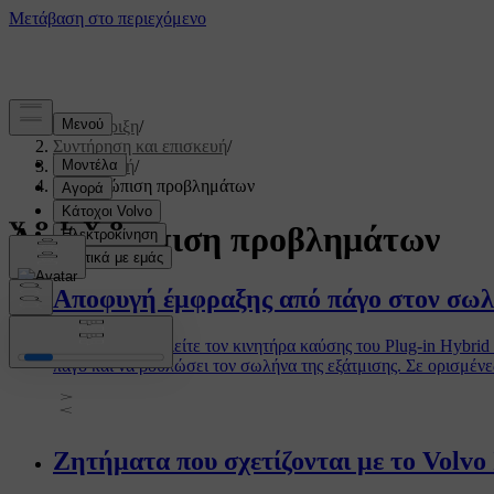
Υποστήριξη
/
Συντήρηση και επισκευή
/
Επισκευή
/
Αντιμετώπιση προβλημάτων
Αντιμετώπιση προβλημάτων
Αποφυγή έμφραξης από πάγο στον σωλή
Όταν χρησιμοποιείτε τον κινητήρα καύσης του Plug-in Hybrid
πάγο και να βουλώσει τον σωλήνα της εξάτμισης. Σε ορισμένε
μπορείτε να λάβετε για να αποφύγετε κάτι τέτοιο.
Ζητήματα που σχετίζονται με το Volvo