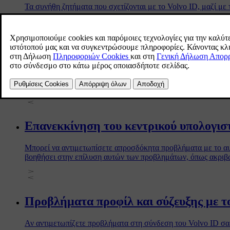
Τα συνήθη ζητήματα που σχετίζονται με το Volvo ID, μαζί με τ
Περιορισμός του τηλεχειριστηρίου χω
Αν ένα τηλεχειριστήριο χωρίς κουμπιά EX30 παραμείνει κοντά
αυτοκινήτου θα τεθεί σε κατάσταση αναμονής. Ο λόγος είναι 
Επανεκκίνηση του κεντρικού υπολογισ
Μπορεί να αντιμετωπίσετε απροσδόκητα προβλήματα με το αυτ
βοηθήσει στην επίλυση αυτών των προβλημάτων, όπως ακριβώ
Προβλήματα προφίλ και σύζευξης με τ
Αν αντιμετωπίζετε προβλήματα στη σύνδεση του Volvo ID σας