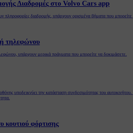
ογής Διαδρομές στο Volvo Cars app
πουν πληροφορίες διαδρομής, υπάρχουν ορισμένα βήματα που μπορείτε
τή τηλεφώνου
λεφώνου, υπάρχουν μερικά πράγματα που μπορείτε να δοκιμάσετε.
οθόνης υποδεικνύει την κατάσταση συνδεσιμότητας του αυτοκινήτου
τητα.
υ κουτιού φόρτισης