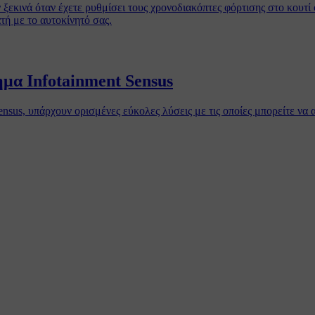
 ξεκινά όταν έχετε ρυθμίσει τους χρονοδιακόπτες φόρτισης στο κουτί
τή με το αυτοκίνητό σας.
μα Ιnfotainment Sensus
nsus, υπάρχουν ορισμένες εύκολες λύσεις με τις οποίες μπορείτε να 