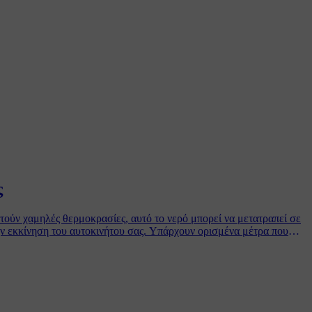
ς
ατούν χαμηλές θερμοκρασίες, αυτό το νερό μπορεί να μετατραπεί σε
την εκκίνηση του αυτοκινήτου σας. Υπάρχουν ορισμένα μέτρα που