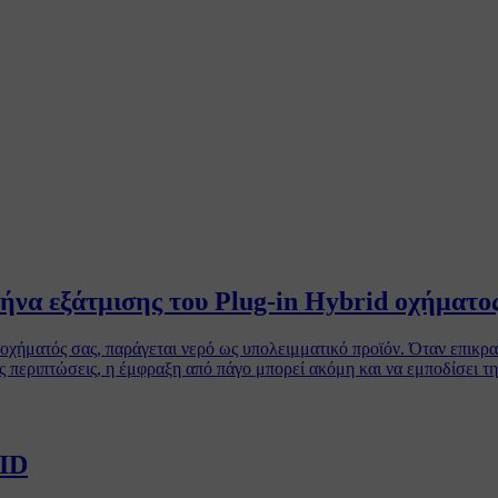
να εξάτμισης του Plug-in Hybrid οχήματο
 οχήματός σας, παράγεται νερό ως υπολειμματικό προϊόν. Όταν επικρ
ς περιπτώσεις, η έμφραξη από πάγο μπορεί ακόμη και να εμποδίσει 
 ID