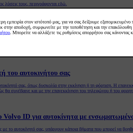
ις λύσεις τους, περιγράφονται εδώ.
ρίς κουμπιά EX30
 στο σταθμευμένο αυτοκίνητο για μεγαλύτερο χρονικό διάστημα, η σύ
να αποφευχθεί η μη εξουσιοδοτημένη πρόσβαση στο αυτοκίνητο και να 
τή του αυτοκινήτου σας
οκίνητό σας, όπως δυσκολία στην εκκίνηση ή τη φόρτιση. Η επανεκκ
ς θα συνέβαινε και με την επανεκκίνηση του τηλεφώνου ή του φορητ
ο Volvo ID για αυτοκίνητα με ενσωματωμέν
 με το αυτοκίνητό σας, υπάρχουν κάποια βήματα που μπορεί να βοηθ