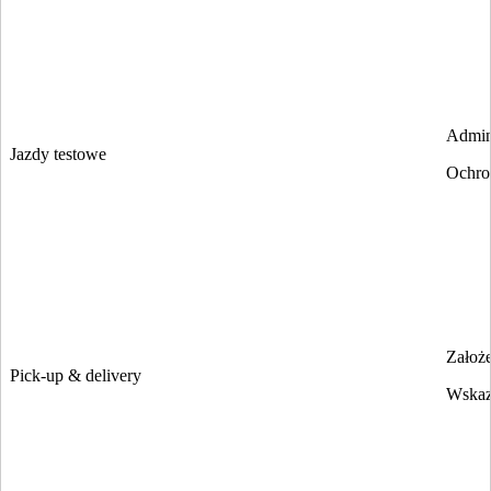
Admin
Jazdy testowe
Ochro
Założe
Pick-up & delivery
Wskaza