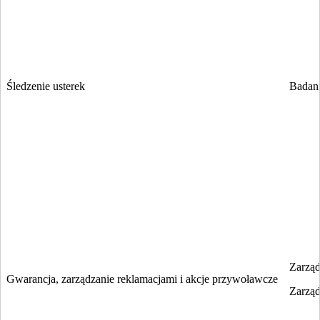
Śledzenie usterek
Badani
Zarząd
Gwarancja, zarządzanie reklamacjami i akcje przywoławcze
Zarząd