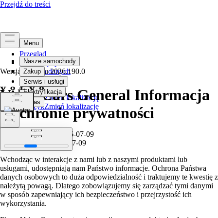
Przegląd
Informacja prawna
Wersja artykułu
Ochrona danych
2026.190.0
Volvo Cars General Informacja
Wybierz język
Zmień lokalizację
Wybierz język
Zmień lokalizację
o ochronie prywatności
Obowiązujące od: 2026-07-09
Opublikowano: 2026-07-09
Wchodząc w interakcje z nami lub z naszymi produktami lub
usługami, udostępniają nam Państwo informacje. Ochrona Państwa
danych osobowych to duża odpowiedzialność i traktujemy te kwestię z
należytą powagą. Dlatego zobowiązujemy się zarządzać tymi danymi
w sposób zapewniający ich bezpieczeństwo i przejrzystość ich
wykorzystania.