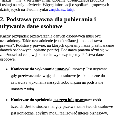
"nasza", "my"). Jesteśmy firmą globalną, dostarczającą produkty
i usługi na całym świecie. Więcej informacji o spółkach grupowych
działających na Twoim rynku
znajdziesz tutaj
.
2. Podstawa prawna dla pobierania i
używania dane osobowe
Każdy przypadek przetwarzania danych osobowych musi być
uzasadniony. Takie uzasadnienie jest określane jako „podstawa
prawna”. Podstawy prawne, na których opieramy nasze przetwarzanie
danych osobowych, opisano poniżej. Podstawa prawna różni się w
zależności od celu, w jakim celu wykorzystujemy Państwa dane
osobowe.
Konieczne do wykonania
umowy
(
umowa): Jest używana,
gdy przetwarzanie twojej dane osobowe jest konieczne do
zawarcia i wykonania naszych zobowiązań na podstawie
umowy z tobą.
Konieczne do spełnienia
naszego lub praw
praw osób
trzecich: Jest to stosowane
,
gdy przetwarzanie twoich osobowe
jest konieczne, abyśmy mogli realizować interes biznesowy,