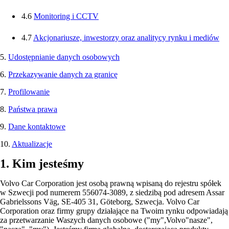
4.6
Monitoring i CCTV
4.7
Akcjonariusze, inwestorzy oraz analitycy rynku i mediów
5.
Udostępnianie danych osobowych
6.
Przekazywanie danych za granicę
7.
Profilowanie
8.
Państwa prawa
9.
Dane kontaktowe
10.
Aktualizacje
1. Kim jesteśmy
Volvo Car Corporation jest osobą prawną wpisaną do rejestru spółek
w Szwecji pod numerem 556074-3089, z siedzibą pod adresem Assar
Gabrielssons Väg, SE-405 31, Göteborg, Szwecja. Volvo Car
Corporation oraz firmy grupy działające na Twoim rynku odpowiadają
za przetwarzanie Waszych danych osobowe ("my",Volvo"nasze",