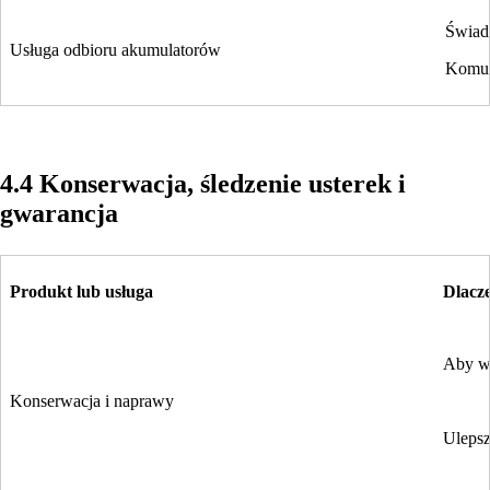
Świadc
Usługa odbioru akumulatorów
Komun
4.4 Konserwacja, śledzenie usterek i
gwarancja
Produkt lub usługa
Dlacz
Aby ws
Konserwacja i naprawy
Ulepsz