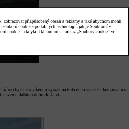
 už se chystáte o víkendu vyrazit na kola nebo vás čeká kempování s
stříc svému dalšímu dobrodružství.