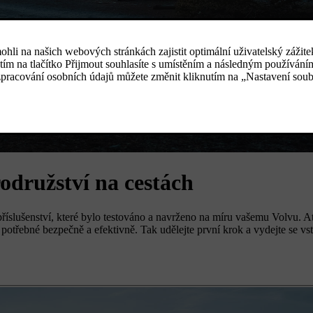
rodružství na cestách
slušenství, které bylo testováno a navrženo na míru vašemu Volvu. Ať
še potřebné bezpečně a efektivně. Tak udělejte první krok a vydejte se v