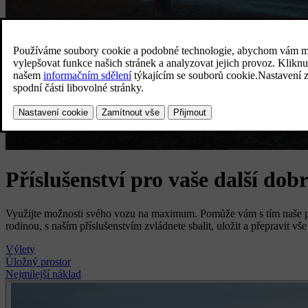
Příslušenství pro vaše další dob
Využijte možnosti svého vozu na maximum. Pomůže vám s tím naše pří
rodinou, s naším příslušenstvím zvládnete sbalit, uložit a přepravit v
Výlety
Úložný prostor
Nejmilejší náklad