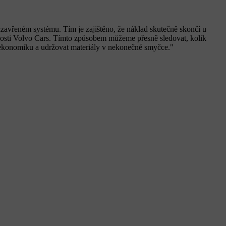
 uzavřeném systému. Tím je zajištěno, že náklad skutečně skončí u
čnosti Volvo Cars. Tímto způsobem můžeme přesně sledovat, kolik
í ekonomiku a udržovat materiály v nekonečné smyčce."