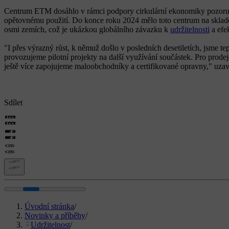
Centrum ETM dosáhlo v rámci podpory cirkulární ekonomiky pozoruhod
opětovnému použití. Do konce roku 2024 mělo toto centrum na skladě 
osmi zemích, což je ukázkou globálního závazku k
udržitelnosti
a efe
"I přes výrazný růst, k němuž došlo v posledních desetiletích, jsme t
provozujeme pilotní projekty na další využívání součástek. Pro prode
ještě více zapojujeme maloobchodníky a certifikované opravny," uza
Sdílet
Úvodní stránka
/
Novinky a příběhy
/
Udržitelnost
/