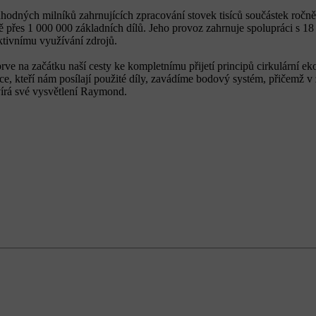
ných milníků zahrnujících zpracování stovek tisíců součástek ročně, 
přes 1 000 000 základních dílů. Jeho provoz zahrnuje spolupráci s 18
ktivnímu využívání zdrojů.
eprve na začátku naší cesty ke kompletnímu přijetí principů cirkulární 
jce, kteří nám posílají použité díly, zavádíme bodový systém, přičemž 
vírá své vysvětlení Raymond.