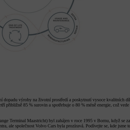
ní dopadu výroby na životní prostředí a poskytnutí vysoce kvalitních d
tří přibližně 85 % surovin a spotřebuje o 80 % méně energie, což ve
nge Terminal Maastricht) byl zahájen v roce 1995 v Bornu, když se z
ra, ale společnost Volvo Cars byla prozíravá. Podívejte se, kde jsme t