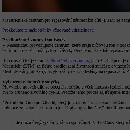
Maastrichtské centrum pro repasování náhradních dílů (ETM) se zaměřu
Prozkoumejte naše stránky věnované udržitelnosti
Prodloužení životnosti součástek
V Maastrichtu provozujeme centrum, které hraje klíčovou roli v dosaž
centrum pro sběr použitých součástek, které jsou následně repasován
Repasování hraje v rámci
cirkulární ekonomiky
, jejímž principem je
Maastricht (ETM) zajišťuje prodloužení životnosti součástek vrácenýc
identifikovány, uloženy, recyklovány nebo odeslány na repasování. P
Vytvoření nekonečné smyčky
Při výrobě nových dílů se obecně spotřebuje větší množství zdrojů ne
svého druhého životního cyklu. Protože tento proces zajišťujeme inter
"Pokud obdržíme použitý díl, který je vhodný k repasování, uložíme ho
dokonce za patnáct let. V tom je náš přístup jedinečný," říká Ray
Jde o uzavřený systém v rámci společnosti Volvo Cars, který n