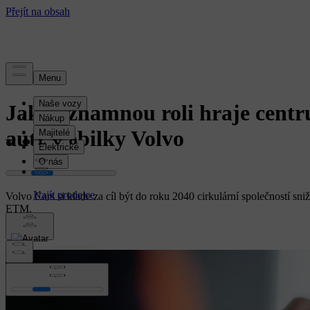
příběh
Jak významnou roli hraje centr
automobilky Volvo
Volvo Cars si klade za cíl být do roku 2040 cirkulární společností sni
ETM.
Flotila