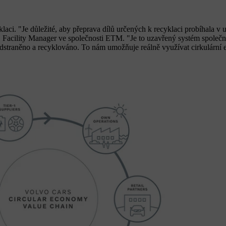
laci. "Je důležité, aby přeprava dílů určených k recyklaci probíhala v
n, Facility Manager ve společnosti ETM. "Je to uzavřený systém spole
 odstraněno a recyklováno. To nám umožňuje reálně využívat cirkulárn