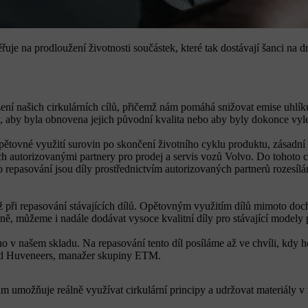
je na prodloužení životnosti součástek, které tak dostávají šanci na d
ení našich cirkulárních cílů, přičemž nám pomáhá snižovat emise uhlíku 
y, aby byla obnovena jejich původní kvalita nebo aby byly dokonce vyl
 opětovné využití surovin po skončení životního cyklu produktu, zásad
h autorizovanými partnery pro prodej a servis vozů Volvo. Do tohoto cen
o repasování jsou díly prostřednictvím autorizovaných partnerů rozesí
ž při repasování stávajících dílů. Opětovným využitím dílů mimoto doc
ně, můžeme i nadále dodávat vysoce kvalitní díly pro stávající modely 
 v našem skladu. Na repasování tento díl posíláme až ve chvíli, kdy ho 
mond Huveneers, manažer skupiny ETM.
ám umožňuje reálně využívat cirkulární principy a udržovat materiály 