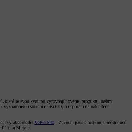
ílů, které se svou kvalitou vyrovnají novému produktu, našim
de k významnému snížení emisí CO₂ a úsporám na nákladech.
ačal vyrábět model
Volvo S40
. "Začínali jsme s hrstkou zaměstnanců
eď," říká Mirjam.