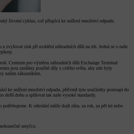
ruhý životní cyklus, což přispívá ke snížení množství odpadu.
a zvyšovat zisk při uvádění náhradních dílů na trh. Jedná se o naše
epšeny.
ní roli. Centrum pro výměnu náhradních dílů Exchange Terminal
tra jsou zasílány použité díly z celého světa, aby zde byly
lány našim zákazníkům.
hází ke snížení množství odpadu, přičemž tyto součástky postoupí do
po delší dobu a splňovat tak naše vysoké standardy.
potřebujeme. K odeslání může dojít zítra, za rok, za pět let nebo
v nekonečné smyčce.