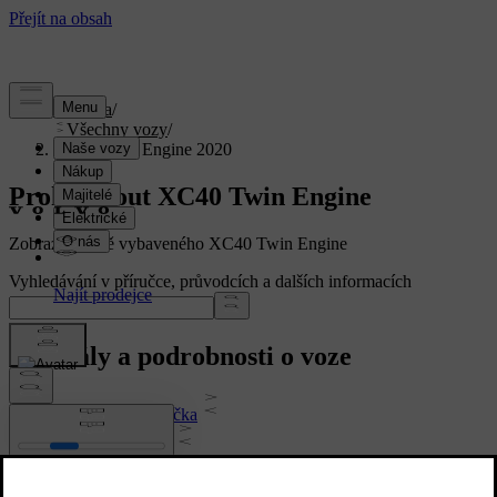
Podpora
/
Všechny vozy
/
XC40 Twin Engine 2020
Prohlédnout XC40 Twin Engine
Zobrazení plně vybaveného XC40 Twin Engine
Vyhledávání v příručce, průvodcích a dalších informacích
Manuály a podrobnosti o voze
Uživatelská příručka
Software vozidla
Interiér