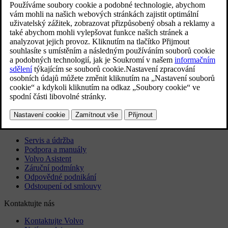
Exteriér
Regulační informace
Stáhněte si aplikaci
Podívejte se na nejnovější aktualizace softwaru
Stáhnout mapy