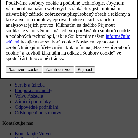
Exteriér
Regulační informace
Stáhněte si aplikaci
Podívejte se na nejnovější aktualizace softwaru
Stáhnout mapy