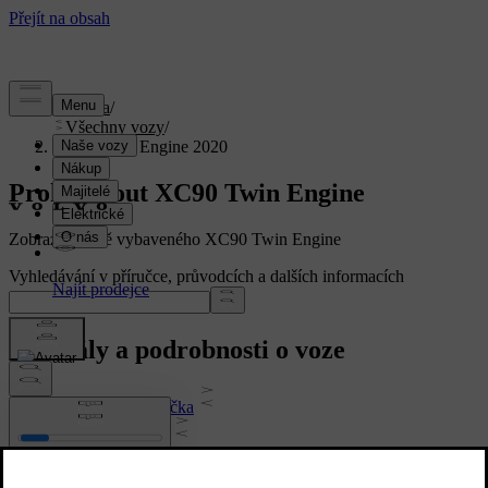
Podpora
/
Všechny vozy
/
XC90 Twin Engine 2020
Prohlédnout XC90 Twin Engine
Zobrazení plně vybaveného XC90 Twin Engine
Vyhledávání v příručce, průvodcích a dalších informacích
Manuály a podrobnosti o voze
Uživatelská příručka
Software vozidla
Interiér