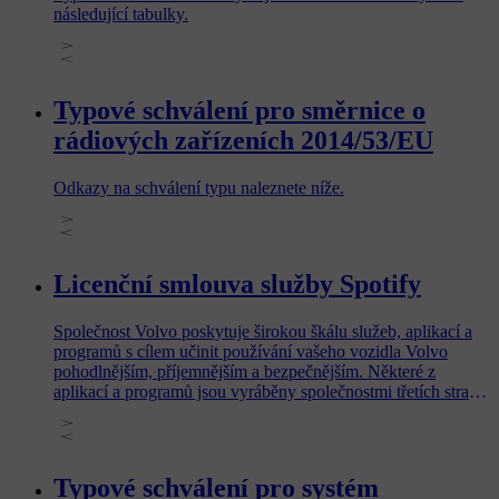
následující tabulky.
Typové schválení pro směrnice o
rádiových zařízeních 2014/53/EU
Odkazy na schválení typu naleznete níže.
Licenční smlouva služby Spotify
Společnost Volvo poskytuje širokou škálu služeb, aplikací a
programů s cílem učinit používání vašeho vozidla Volvo
pohodlnějším, příjemnějším a bezpečnějším. Některé z
aplikací a programů jsou vyráběny společnostmi třetích stran a
obsahují software licencovaný výrobcem třetí strany.
Typové schválení pro systém