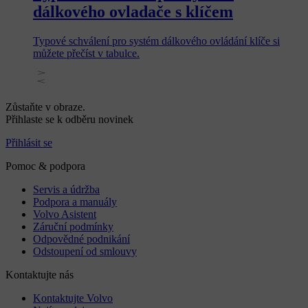
dálkového ovladače s klíčem
Typové schválení pro systém dálkového ovládání klíče si
můžete přečíst v tabulce.