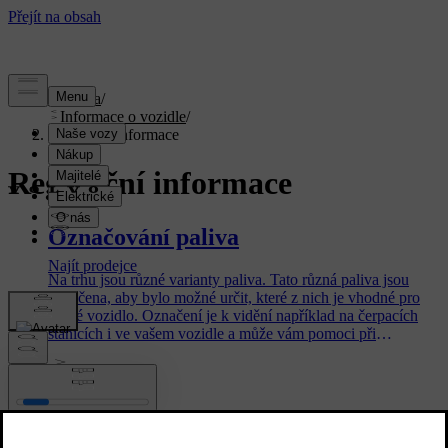
Podpora
/
Informace o vozidle
/
Regulační informace
Regulační informace
Označování paliva
Na trhu jsou různé varianty paliva. Tato různá paliva jsou
označena, aby bylo možné určit, které z nich je vhodné pro
určité vozidlo. Označení je k vidění například na čerpacích
stanicích i ve vašem vozidle a může vám pomoci při
tankování.
Seznamy typů dětských zádržných
systémů Volvo