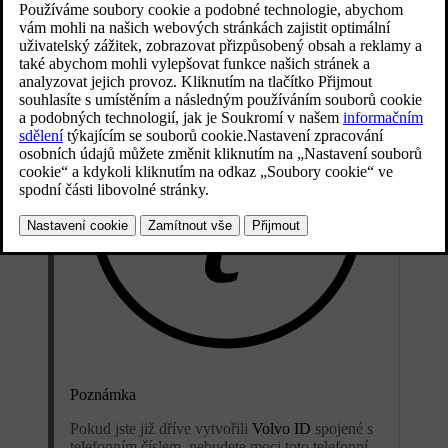
Aktualizováno 29. 05. 2026
Poznámka
Pokud jste již dříve vytvořili
Volvo ID
spojené s
telefonním číslem, nebudete moci toto telefonní