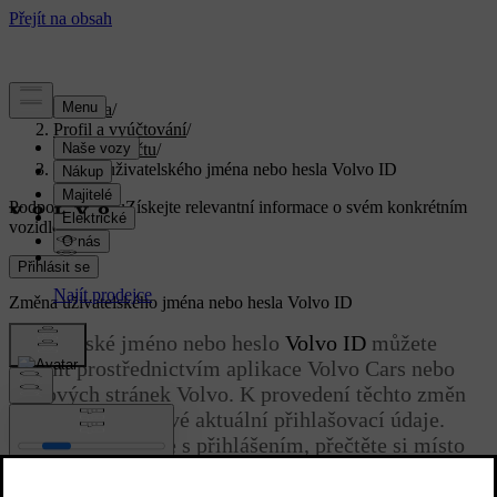
Podpora
/
Profil a vyúčtování
/
Údaje o účtu
/
Změna uživatelského jména nebo hesla Volvo ID
Podpora na míru
Získejte relevantní informace o svém konkrétním
vozidle.
Přihlásit se
Změna uživatelského jména nebo hesla
Volvo ID
Uživatelské jméno nebo heslo
Volvo ID
můžete
změnit prostřednictvím aplikace Volvo Cars nebo
webových stránek Volvo. K provedení těchto změn
potřebujete znát své aktuální přihlašovací údaje.
Pokud máte potíže s přihlášením, přečtěte si místo
toho
Problémy související s Volvo ID
.