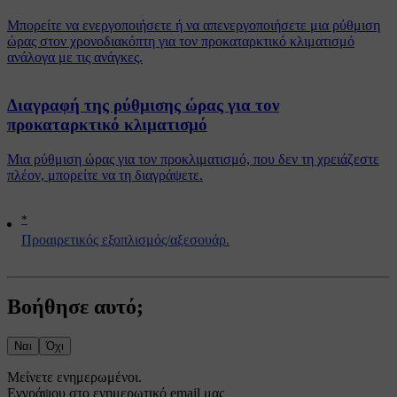
Μπορείτε να ενεργοποιήσετε ή να απενεργοποιήσετε μια ρύθμιση
ώρας στον χρονοδιακόπτη για τον προκαταρκτικό κλιματισμό
ανάλογα με τις ανάγκες.
Διαγραφή της ρύθμισης ώρας για τον
προκαταρκτικό κλιματισμό
Μια ρύθμιση ώρας για τον προκλιματισμό, που δεν τη χρειάζεστε
πλέον, μπορείτε να τη διαγράψετε.
*
Προαιρετικός εξοπλισμός/αξεσουάρ.
Βοήθησε αυτό;
Ναι
Όχι