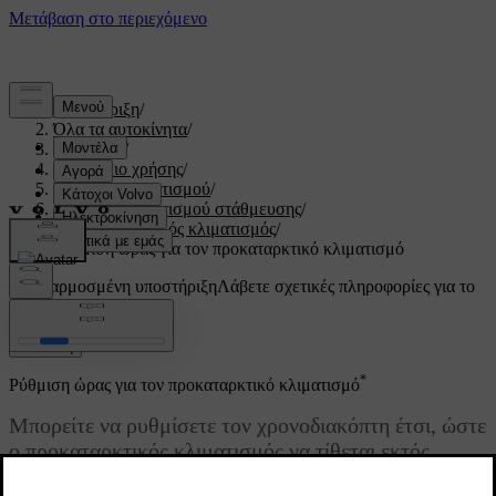
Υποστήριξη
/
Όλα τα αυτοκίνητα
/
V60 2022
/
Εγχειρίδιο χρήσης
/
Σύστημα κλιματισμού
/
Σύστημα κλιματισμού στάθμευσης
/
Προκαταρκτικός κλιματισμός
/
Ρύθμιση ώρας για τον προκαταρκτικό κλιματισμό
Προσαρμοσμένη υποστήριξη
Λάβετε σχετικές πληροφορίες για το
δικό σας αυτοκίνητο.
Σύνδεση
*
Ρύθμιση ώρας για τον προκαταρκτικό κλιματισμό
Μπορείτε να ρυθμίσετε τον χρονοδιακόπτη έτσι, ώστε
ο προκαταρκτικός κλιματισμός να τίθεται εκτός
λειτουργίας μια προκαθορισμένη ώρα.