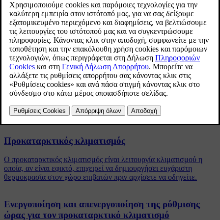
Ενημερώθηκε 19/10/2021
Ο χρονοδιακόπτης μπορεί να διαχειριστεί έως 8 διαφορετικές
ρυθμίσεις για
μια ώρα σε μία ημερομηνία
μια ώρα σε μία ή περισσότερες ημέρες της εβδομάδας, με ή
χωρίς επανάληψη.
Σχετικά άρθρα
Προκαταρκτικός κλιματισμός
Ο προκαταρκτικός κλιματισμός είναι λειτουργία κλιματισμού η
οποία, αν είναι εφικτό, επιχειρεί να δημιουργήσει ευχάριστη
θερμοκρασία στον χώρο επιβατών πριν αρχίσετε να οδηγείτε.
Ενεργοποίηση και απενεργοποίηση της ρύθμισης
ώρας για τον προκαταρκτικό κλιματισμό