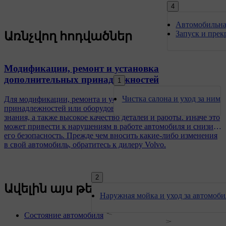
4
Автомобильна
Запуск и прек
Առնչվող հոդվածներ
Модификации, ремонт и установка
дополнительных принадлежностей
1
Чистка салона и уход за ним
Для модификации, ремонта и установки дополнительных
принадлежностей или оборудования нужны надлежащие
знания, а также высокое качество деталей и работы. Иначе это
может привести к нарушениям в работе автомобиля и снизить
его безопасность. Прежде чем вносить какие-либо изменения
в свой автомобиль, обратитесь к дилеру Volvo.
2
Ավելին այս թեմայում
Наружная мойка и уход за автомоб
Состояние автомобиля