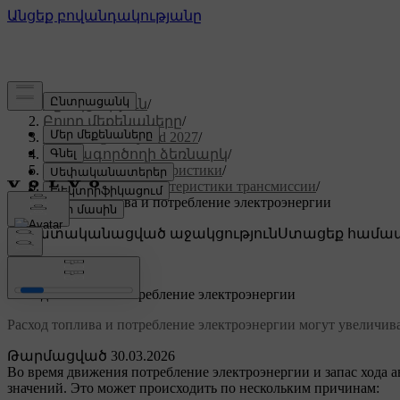
Աջակցություն
/
Բոլոր մեքենաները
/
XC60 Plug-in Hybrid 2027
/
Օգտագործողի ձեռնարկ
/
Технические характеристики
/
Технические характеристики трансмиссии
/
Расход топлива и потребление электроэнергии
Անհատականացված աջակցություն
Ստացեք համապ
Մուտք գործել
Расход топлива и потребление электроэнергии
Расход топлива и потребление электроэнергии могут увеличива
Թարմացված 30.03.2026
Во время движения потребление электроэнергии и запас хода а
значений. Это может происходить по нескольким причинам: