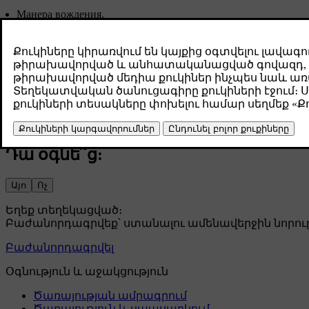
Манера вождения.
Дополнительное оборудование и груз влияют на вес автомоб
Нестандартные колеса могут увеличить сопротивление качен
На высокой скорости возрастает сопротивление воздуха.
Состояние дорог, дорожное движение и погодные условия.
Общее состояние автомобиля.
Сорт топлива.
Отсутствие регулярной зарядки автомобиля от сети.
Դա օգնե՞ց:
Այո
Ոչ