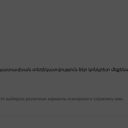
ատասխան տեղեկատվություն ձեր կոնկրետ մեքենա
те выбирать различные варианты освещения и управлять ими.