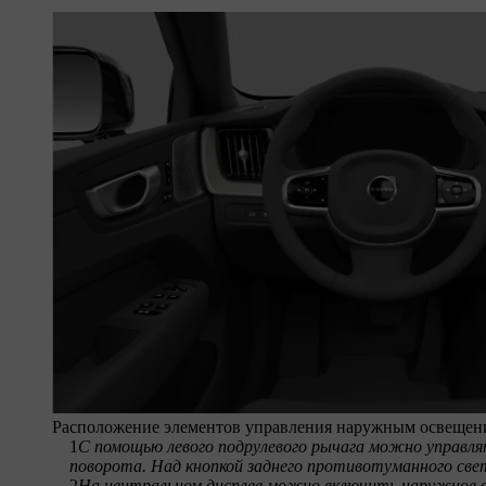
Расположение элементов управления наружным освещен
1
С помощью левого подрулевого рычага можно управл
поворота. Над кнопкой заднего противотуманного свет
2
На центральном дисплее можно включить наружное о