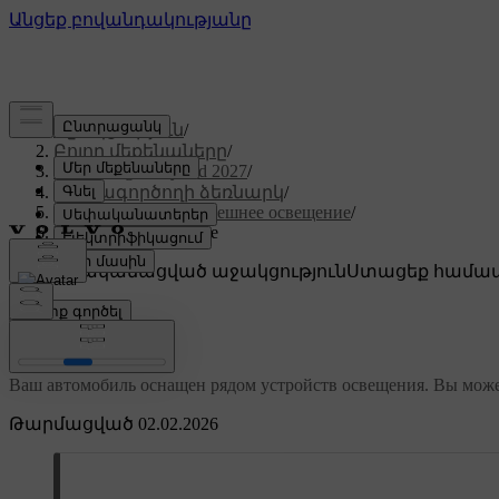
Աջակցություն
/
Բոլոր մեքենաները
/
XC60 Plug-in Hybrid 2027
/
Օգտագործողի ձեռնարկ
/
Обзор, зеркала и внешнее освещение
/
Наружное освещение
Անհատականացված աջակցություն
Ստացեք համապ
Մուտք գործել
Наружное освещение
Ваш автомобиль оснащен рядом устройств освещения. Вы може
Թարմացված 02.02.2026