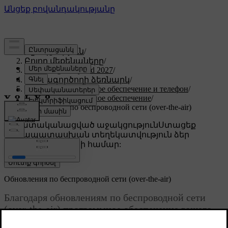
Աջակցություն
/
Բոլոր մեքենաները
/
XC60 Plug-in Hybrid 2027
/
Օգտագործողի ձեռնարկ
/
Дисплей, программное обеспечение и телефон
/
Связь и программное обеспечение
/
Обновления по беспроводной сети (over-the-air)
Անհատականացված աջակցություն
Ստացեք
համապատասխան տեղեկատվություն ձեր
կոնկրետ մեքենայի համար:
Մուտք գործել
Обновления по беспроводной сети (over-the-air)
Благодаря обновлениям по беспроводной сети
(over-the-air) программное обеспечение вашего
автомобиля поддерживается в актуальном