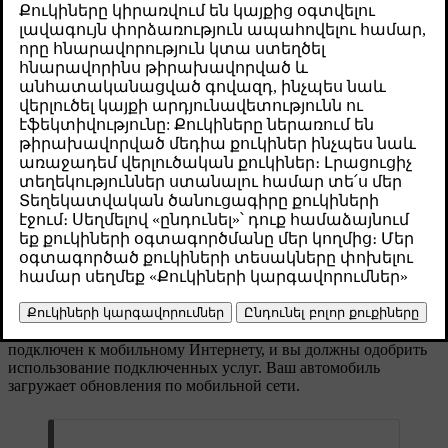
состоянии.
Թարմացված 02.02.2026
Когда автомобиль подключен к Интернету, он может получать
[1]
обновления по беспроводной сети (over-the-air
), чтобы
поддерживать программное обеспечение автомобиля в
актуальном состоянии. Автомобиль сообщит вам, когда
появится обновление, доступное для загрузки и установки,
путем отображения уведомления.
Наличие новых обновлений можно также проверить в меню
раздела настроек
Система
→
Сведения о системе
→
Обновление
программного обеспечения
.
Загрузка обновлений ПО
Чтобы иметь возможность загрузить обновление
программного обеспечения, ваш автомобиль должен быть
подключен к мобильному Интернету, и вы должны одобрить
использование подключенных услуг. Ваш автомобиль
загружает обновления по мобильной сети.