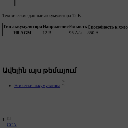
Технические данные аккумулятора 12 В
Тип аккумулятора
Напряжение
Емкость
Способность к холо
H8 AGM
12 В
95 А/ч
850 A
Ավելին այս թեմայում
Этикетки аккумулятора
[1]
CCA