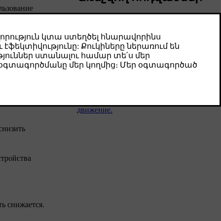
льзование
ению или
Сброс настроек окон
При возникновении проблемы с окном с
электроприводом, возможно, нужно
выполнить сброс его настроек. Это
позволяет автомобилю произвести
повторную калибровку положения окон,
восстанавливая как защиту от
защемления, так и автоматическое
движение.
снизить
стройства
ть снижается.