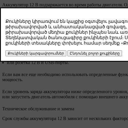
Аккумулятор 12 В подзаряжается во время работы двигателя. 
большого количества энергии без возможности подзарядки акк
отключению электрических функций.
Когда автомобиль не движется, не пользуйтесь такими электр
кондиционирование воздуха
фары
стеклоочистители
радио
центральный дисплей
или розетка 12 В и USB-порты.
Если вам все еще необходимо использовать определенные функ
мощность.
Если уровень заряда аккумулятора ниже определенного уровня,
или запустить двигатель автомобиля с помощью внешнего акку
Техническое обслуживание и замена
Срок службы аккумулятора 12 В зависит от нескольких факторо