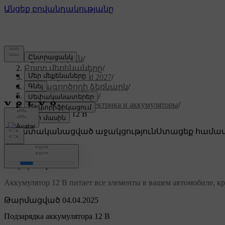
Աջակցություն
/
Բոլոր մեքենաները
/
XC60 Plug-in Hybrid 2027
/
Օգտագործողի ձեռնարկ
/
Уход и обслуживание
/
Автомобильная электрика и аккумуляторы
/
Аккумулятор 12 В
Անհատականացված աջակցություն
Ստացեք համապ
Մուտք գործել
Аккумулятор 12 В
Аккумулятор 12 В питает все элементы в вашем автомобиле, кр
Թարմացված 04.04.2025
Подзарядка аккумулятора 12 В