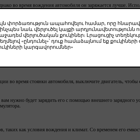
Однако во время вождения автомобиля он заряжается лучше. Испо
умулятора 12 В может привести к разрядке аккумулятора и сниж
ическими функциями:
ции во время стоянки автомобиля, выключите двигатель, чтобы 
 вам нужно будет зарядить его с помощью внешнего зарядного у
мулятора.
в, таких как условия вождения и климат. Со временем его емкос