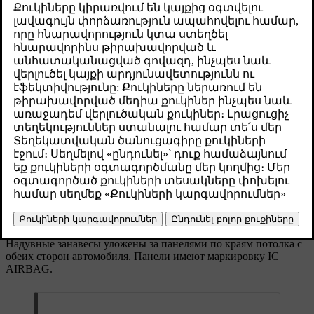
над дверями с обеих сторон автомобиля.
Թարմացված 16.04.2025
Надувные занавесы предназначены для защиты головы
правильно сидящего и надежно пристегнутого пассажира. В
отличие от обычных подушек безопасности, надувные
занавесы остаются надутыми в течение длительного времени
после срабатывания.
Надувной занавес разворачивается с одной
стороны автомобиля.
Надувные занавесы уложены за панелями по краям потолка с
обеих сторон автомобиля. Панели имеют маркировку
IC
AIRBAG
.