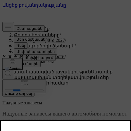
Աջակցություն
/
Բոլոր մեքենաները
/
XC60 Plug-in Hybrid 2027
/
Օգտագործողի ձեռնարկ
/
Безопасность
/
Подушки безопасности
/
Надувные занавесы
Անհատականացված աջակցություն
Ստացեք
համապատասխան տեղեկատվություն ձեր
կոնկրետ մեքենայի համար:
Մուտք գործել
Надувные занавесы
Надувные занавесы вашего автомобиля помогают
защитить пассажиров, сидящих у окна, в
некоторых случаях столкновений. Их размещают