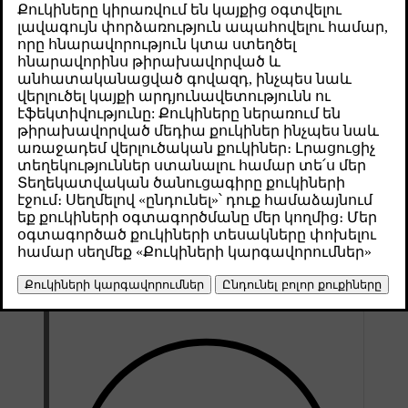
Թարմացված 04.04.2025
При движении на передаче B доступно управление одной
педалью, что также позволяет переключать передачи вручную.
Когда активировано управление одной педалью, режим
торможения изменяется за счет использования педали газа.
Если нажать педаль газа, автомобиль разгоняется как обычно,
а если педаль отпустить, включается торможение. Чем больше
отпускается педаль, тем сильнее торможение. Если полностью
отпустить педаль газа, автомобиль в конечном итоге
полностью остановится.
В режиме управления одной педалью рекуперативное
торможение является приоритетным. Однако если того
требуют условия торможения, могут быть задействованы
дисковые тормоза.