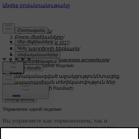
Աջակցություն
/
Բոլոր մեքենաները
/
XC60 Plug-in Hybrid 2027
/
Օգտագործողի ձեռնարկ
/
Вождение
/
Характеристики управления автомобилем
/
Управление одной педалью
Անհատականացված աջակցություն
Ստացեք
համապատասխան տեղեկատվություն ձեր
կոնկրետ մեքենայի համար:
Մուտք գործել
Управление одной педалью
Вы управляете как торможением, так и
ускорением с помощью педали газа, когда
активировано управление одной педалью.