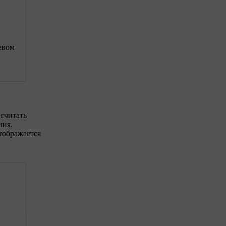
левом
 считать
ния.
тображается