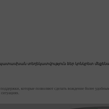
ատասխան տեղեկատվություն ձեր կոնկրետ մեքենա
ств поддержки, которые позволяют сделать вождение более удобн
 ситуациях.