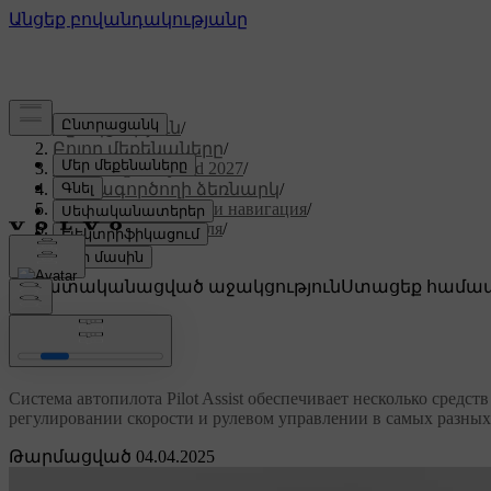
Աջակցություն
/
Բոլոր մեքենաները
/
XC60 Plug-in Hybrid 2027
/
Օգտագործողի ձեռնարկ
/
Поддержка водителя и навигация
/
Поддержка водителя
/
Pilot Assist
Անհատականացված աջակցություն
Ստացեք համապ
Մուտք գործել
Pilot Assist
Система автопилота Pilot Assist обеспечивает несколько сред
регулировании скорости и рулевом управлении в самых разных
Թարմացված 04.04.2025