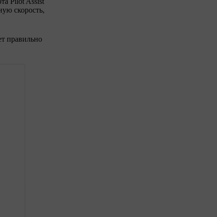
 Pilot Assist
ную скорость,
ет правильно