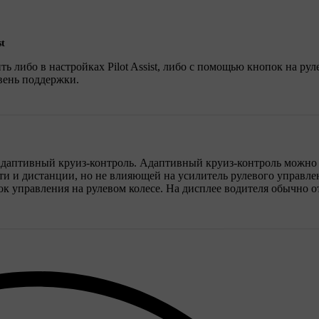
st
ть либо в настройках Pilot Assist, либо с помощью кнопок на ру
вень поддержки.
н адаптивный круиз-контроль. Адаптивный круиз-контроль можно
ти и дистанции, но не влияющей на усилитель рулевого управле
 управления на рулевом колесе. На дисплее водителя обычно о