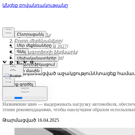
Աջակցություն
/
Բոլոր մեքենաները
/
XC60 Plug-in Hybrid 2027
/
Օգտագործողի ձեռնարկ
/
Уход и обслуживание
/
Колеса и шины
Անհատականացված աջակցություն
Ստացեք համապ
Մուտք գործել
Колеса и шины
Назначение шин — выдерживать нагрузку автомобиля, обеспечи
этими рекомендациями, чтобы наилучшим образом использоват
Թարմացված 16.04.2025