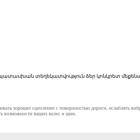
ատասխան տեղեկատվություն ձեր կոնկրետ մեքենա
вать хорошее сцепление с поверхностью дороги, ослаблять вибр
ь возможности ваших колес и шин.