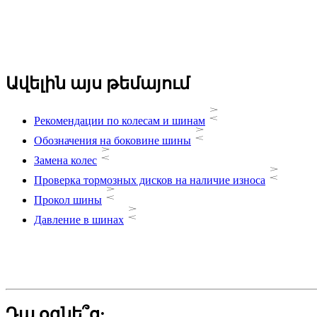
Ավելին այս թեմայում
Рекомендации по колесам и шинам
Обозначения на боковине шины
Замена колес
Проверка тормозных дисков на наличие износа
Прокол шины
Давление в шинах
Դա օգնե՞ց: