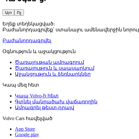
Այո
Ոչ