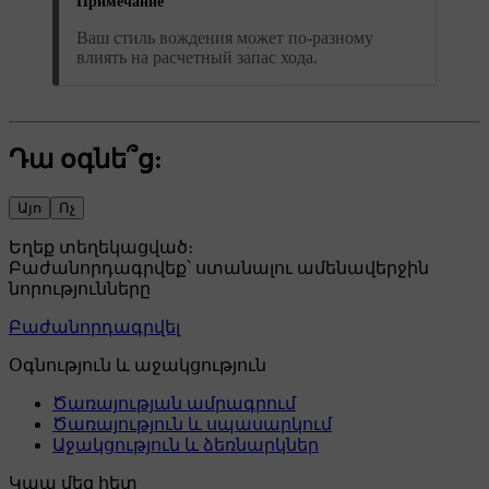
Примечание
Ваш стиль вождения может по-разному
влиять на расчетный запас хода.
Դա օգնե՞ց:
Այո
Ոչ