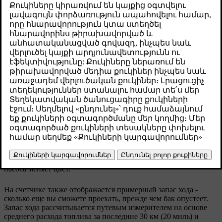
запас хода.
Թարմացված 18.09.2025
На дисплее водителя постоянно отображается счетчик
топлива.
Остаток топлива
Счетчик топлива показывает количество топлива,
оставшегося в баке вашего автомобиля. Когда в баке
автомобиля заканчивается топливо, символ топливного
насоса меняет цвет.
На счетчике также отображается примерный запас хода -
сколько еще вы сможете проехать, прежде чем бак опустеет.
Запас хода рассчитывается путевым измерителем на основе
среднего расхода топлива за последние 30 км (20 миль) и