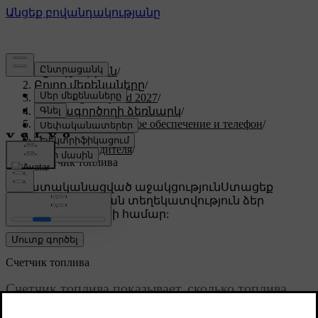
Աջակցություն
/
Բոլոր մեքենաները
/
XC60 Plug-in Hybrid 2027
/
Օգտագործողի ձեռնարկ
/
Дисплей, программное обеспечение и телефон
/
Дисплеи
/
Дисплей водителя
/
Счетчик топлива
Անհատականացված աջակցություն
Ստացեք
համապատասխան տեղեկատվություն ձեր
կոնկրետ մեքենայի համար:
Մուտք գործել
Счетчик топлива
Счетчик топлива показывает, сколько топлива
осталось в топливном баке, а также примерный