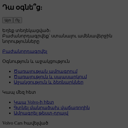
Դա օգնե՞ց:
Այո
Ոչ