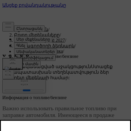
Աջակցություն
/
Բոլոր մեքենաները
/
XC60 Plug-in Hybrid 2027
/
Օգտագործողի ձեռնարկ
/
Заправка и дозаправка
/
Информация о топливе/бензине
Անհատականացված աջակցություն
Ստացեք
համապատասխան տեղեկատվություն ձեր
կոնկրետ մեքենայի համար:
Մուտք գործել
Информация о топливе/бензине
Важно использовать правильное топливо при
заправке автомобиля. Имеющееся в продаже
бензиновое топливо с различным октановым
числом предназначено для различных условий