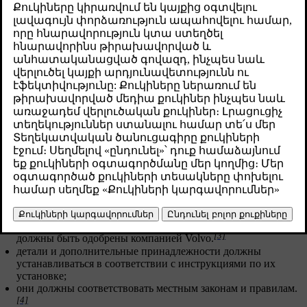
оборудования нужны надлежащие знания, а
также высокое качество деталей и работы. Иначе
это может привести к нарушениям в работе
автомобиля и снизить его безопасность. Прежде
чем вносить какие-либо изменения в свой
автомобиль, обратитесь к дилеру Volvo.
Թարմացված 28.10.2024
[2]
Для внесения любых изменений
в автомобиль Volvo
настоятельно рекомендует следующее:
предварительно обратиться за консультацией к обученному
квалифицированному технику по обслуживанию компании
Volvo;
работы должны выполняться только обученными и
квалифицированными техниками компании Volvo;
установленные детали и дополнительные принадлежности
[3]
должны быть одобрены компанией Volvo.
детали и дополнительные принадлежности должны
устанавливаться в соответствии с инструкциями по их
установке;
они должны соответствовать местным законам и правилам.
[4]