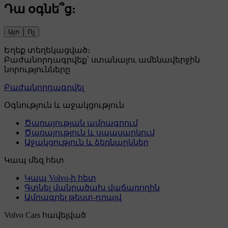
Դա օգնե՞ց:
Այո
Ոչ