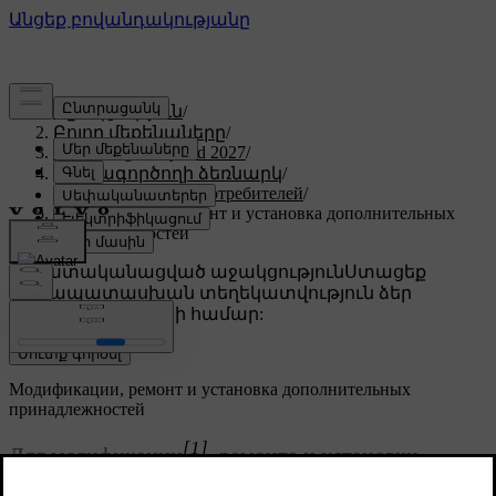
Աջակցություն
/
Բոլոր մեքենաները
/
XC60 Plug-in Hybrid 2027
/
Օգտագործողի ձեռնարկ
/
Информация для потребителей
/
Модификации, ремонт и установка дополнительных
принадлежностей
Անհատականացված աջակցություն
Ստացեք
համապատասխան տեղեկատվություն ձեր
կոնկրետ մեքենայի համար:
Մուտք գործել
Модификации, ремонт и установка дополнительных
принадлежностей
[1]
Для модификации
, ремонта и установки
дополнительных принадлежностей или