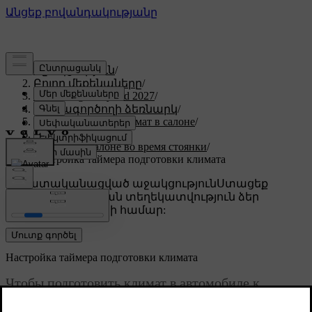
Աջակցություն
/
Բոլոր մեքենաները
/
XC60 Plug-in Hybrid 2027
/
Օգտագործողի ձեռնարկ
/
Комфорт и микроклимат в салоне
/
Климат
/
Климат в салоне во время стоянки
/
Настройка таймера подготовки климата
Անհատականացված աջակցություն
Ստացեք
համապատասխան տեղեկատվություն ձեր
կոնկրետ մեքենայի համար:
Մուտք գործել
Настройка таймера подготовки климата
Чтобы подготовить климат в автомобиле к
определенному времени отъезда, можно