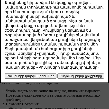
установить и запустить таймер. При
необходимости его можно настроить на
повторение по определенным дням.
Թարմացված 04.04.2025
Установка таймера подготовки климата позволяет
автомобилю нагревать или охлаждать салон до
запланированного времени выезда. Вы можете настроить
таймер на однократное действие или еженедельное
повторение.
Нажмите на символ вентилятора
на нижней панели и
перейдите в раздел
Таймеры
.
Перейдите в меню
Таймеры климата
→
Добавить таймер
.
Выберите время отъезда.
Таймер установлен.
Установка таймера на повторение
Чтобы задать расписание на неделю, включите параметр
Повторять еженедельно
и выберите один или несколько
дней недели.
Нажмите
Сохранить
.
Таймер запустит подготовку климата в соответствии с