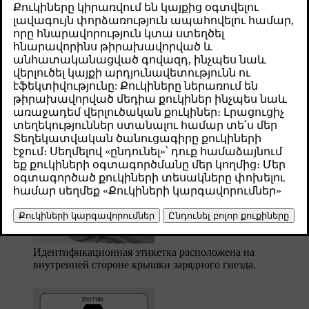
Թարմացված 04.04.2025
Идентификация совместимости зарядных устройств и
автомобиля
Используя информацию на идентификационных этикетках,
можно определить, подходит ли пункт зарядки для вашего
автомобиля. Эти этикетки соответствуют стандарту EN 17186.
Идентификационные этикетки содержат одну или несколько
букв. Если буква на пункте зарядки совпадает с буквой на
идентификационной этикетке на вашем автомобиле, это
означает, что они совместимы.
Идентификационная этикетка расположена на
внутренней стороне крышки зарядного гнезда.