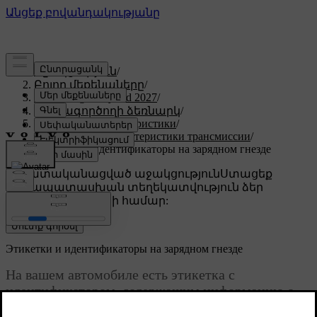
Աջակցություն
/
Բոլոր մեքենաները
/
XC60 Plug-in Hybrid 2027
/
Օգտագործողի ձեռնարկ
/
Технические характеристики
/
Технические характеристики трансмиссии
/
Этикетки и идентификаторы на зарядном гнезде
Անհատականացված աջակցություն
Ստացեք
համապատասխան տեղեկատվություն ձեր
կոնկրետ մեքենայի համար:
Մուտք գործել
Этикетки и идентификаторы на зарядном гнезде
На вашем автомобиле есть этикетка с
идентификатором, содержащим информацию о
совместимости с зарядными станциями.