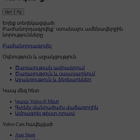
Այո
Ոչ