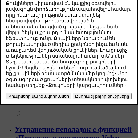
шагов, которые вы можете предпринять, чтобы избежать
этого.
Проблемы, связанные с Volvo ID
В этом разделе приводится описание распространенных
проблем, связанных с Volvo ID, и решения этих
проблем.
Перезапуск центрального
компьютера вашего автомобиля
Вы можете столкнуться с неожиданными проблемами,
связанными с автомобилем, такими как трудности с
запуском или подзарядкой. Перезапуск центрального
компьютера автомобиля может помочь устранить эти
проблемы аналогично перезапуску телефона или
ноутбука.
Устранение неполадок с функцией
«Поездки» в приложении Volvo