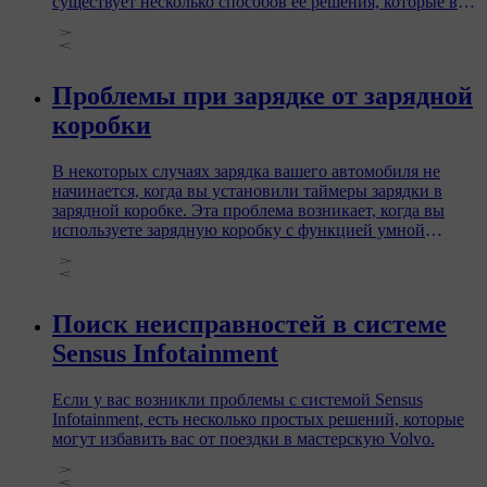
существует несколько способов ее решения, которые вы
можете попробовать применить, чтобы восстановить
подключение.
Проблемы при зарядке от зарядной
коробки
В некоторых случаях зарядка вашего автомобиля не
начинается, когда вы установили таймеры зарядки в
зарядной коробке. Эта проблема возникает, когда вы
используете зарядную коробку с функцией умной
зарядки, несовместимой с вашим автомобилем.
Поиск неисправностей в системе
Sensus Infotainment
Если у вас возникли проблемы с системой Sensus
Infotainment, есть несколько простых решений, которые
могут избавить вас от поездки в мастерскую Volvo.