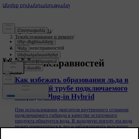
Աջակցություն
/
Техобслуживание и ремонт
/
Ремонт
/
Поиск неисправностей
Поиск неисправностей
Как избежать образования льда в
выхлопной трубе подключаемого
гибрида, Plug-in Hybrid
При использовании двигателя внутреннего сгорания
подключаемого гибрида в качестве остаточного
продукта образуется вода. В холодную погоду эта вода
может превратиться в лед и заблокировать выхлопную
трубу. В некоторых случаях ледяная пробка может даже
помешать запуску автомобиля. Существует несколько