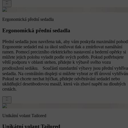
Ergonomická přední sedadla
Ergonomická přední sedadla
Přední sedadla jsou navržena tak, aby vám poskytla maximální pohodl
Ergonomie sedadel má za úkol snižovat tlak a zmírňovat namáhání
ramen. Pomocí precizního elektrického nastavení a bederní opěrky si
můžete jejich polohu vyladit podle svých potřeb. Pokud potřebujete
větší podporu v oblasti stehen, přidejte k výbavě svého vozu
prodloužení sedáku. Součástí standardní výbavy jsou přední vyhřív
sedadla. Na centrálním displeji si můžete vybrat ze tří úrovní vyhříván
Pokud se chcete nechat hýčkat, přidejte odvětrávání sedadel nebo
uklidňující desetibodovou masáž, která vás zbaví napětí na dlouhých
cestách.
Unikátní volant Tailored
Unikátní volant Tailored