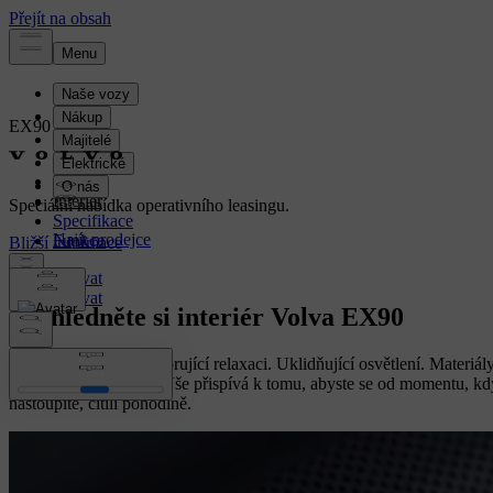
EX90
Electric
Přehled
Interiér
Speciální nabídka operativního leasingu.
Specifikace
Funkce
Bližší informace
Konfigurovat
Konfigurovat
Prohlédněte si interiér Volva EX90
Prostorná kabina podporující relaxaci. Uklidňující osvětlení. Materiál
inspirované přírodou. Vše přispívá k tomu, abyste se od momentu, kd
nastoupíte, cítili pohodlně.