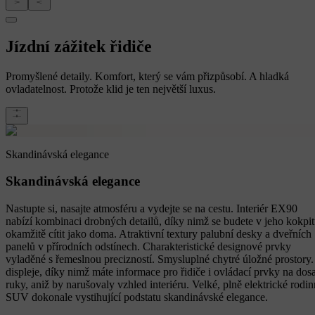
Jízdní zážitek řidiče
Promyšlené detaily. Komfort, který se vám přizpůsobí. A hladká
ovladatelnost. Protože klid je ten největší luxus.
Skandinávská elegance
Skandinávská elegance
Nastupte si, nasajte atmosféru a vydejte se na cestu. Interiér EX90
nabízí kombinaci drobných detailů, díky nimž se budete v jeho kokpi
okamžitě cítit jako doma. Atraktivní textury palubní desky a dveřních
panelů v přírodních odstínech. Charakteristické designové prvky
vyladěné s řemeslnou precizností. Smysluplné chytré úložné prostory.
displeje, díky nimž máte informace pro řidiče i ovládací prvky na dos
ruky, aniž by narušovaly vzhled interiéru. Velké, plně elektrické rodi
SUV dokonale vystihující podstatu skandinávské elegance.