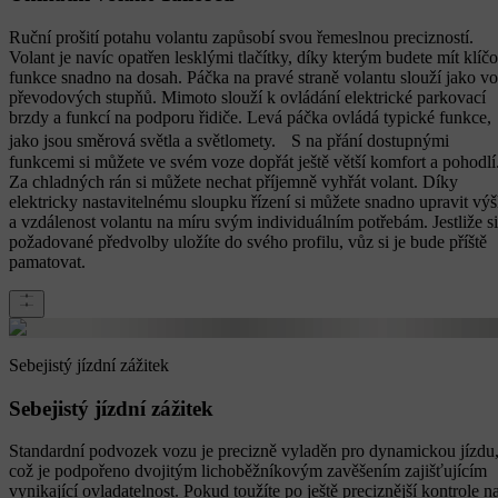
Ruční prošití potahu volantu zapůsobí svou řemeslnou precizností.
Volant je navíc opatřen lesklými tlačítky, díky kterým budete mít klíč
funkce snadno na dosah. Páčka na pravé straně volantu slouží jako vo
převodových stupňů. Mimoto slouží k ovládání elektrické parkovací
brzdy a funkcí na podporu řidiče. Levá páčka ovládá typické funkce,
jako jsou směrová světla a světlomety. S na přání dostupnými
funkcemi si můžete ve svém voze dopřát ještě větší komfort a pohodlí
Za chladných rán si můžete nechat příjemně vyhřát volant. Díky
elektricky nastavitelnému sloupku řízení si můžete snadno upravit vý
a vzdálenost volantu na míru svým individuálním potřebám. Jestliže si
požadované předvolby uložíte do svého profilu, vůz si je bude příště
pamatovat.
Sebejistý jízdní zážitek
Sebejistý jízdní zážitek
Standardní podvozek vozu je precizně vyladěn pro dynamickou jízdu
což je podpořeno dvojitým lichoběžníkovým zavěšením zajišťujícím
vynikající ovladatelnost. Pokud toužíte po ještě preciznější kontrole n