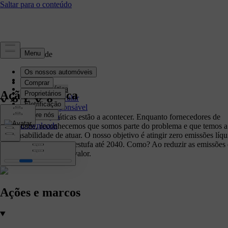
Sustentabilidade
Destaques
Ação climática
Ação climática
Economia circular
Negócio responsável
Governação
As alterações climáticas estão a acontecer. Enquanto fornecedores de
Downloads
mobilidade, reconhecemos que somos parte do problema e que temos a
responsabilidade de atuar. O nosso objetivo é atingir zero emissões líqu
de gases com efeito de estufa até 2040. Como? Ao reduzir as emissões
toda a nossa cadeia de valor.
Ações e marcos