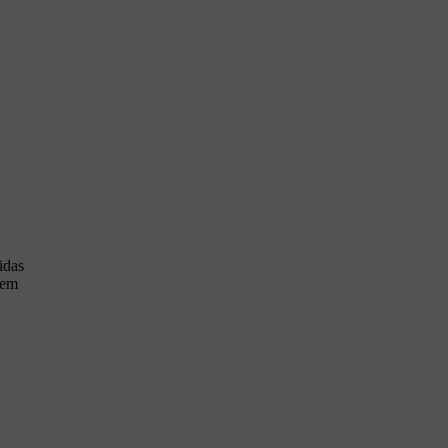
idas
 em