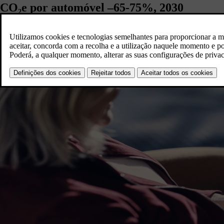
CO₂e por automóvel –65-75%, 2030