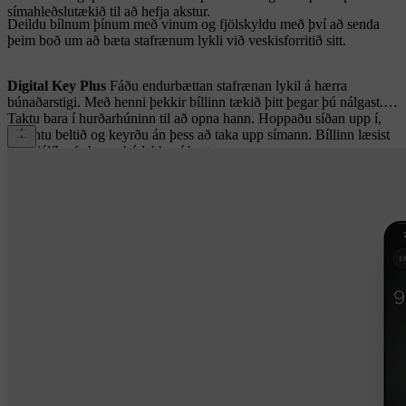
símahleðslutækið til að hefja akstur.
Deildu bílnum þínum með vinum og fjölskyldu með því að senda
þeim boð um að bæta stafrænum lykli við veskisforritið sitt.
Digital Key Plus
Fáðu endurbættan stafrænan lykil á hærra
búnaðarstigi. Með henni þekkir bíllinn tækið þitt þegar þú nálgast.
Taktu bara í hurðarhúninn til að opna hann. Hoppaðu síðan upp í,
spenntu beltið og keyrðu án þess að taka upp símann. Bíllinn læsist
líka sjálfkrafa þegar þú labbar í burtu.