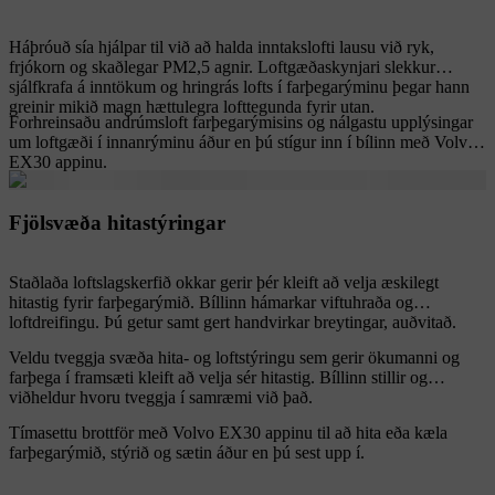
Háþróuð sía hjálpar til við að halda inntakslofti lausu við ryk,
frjókorn og skaðlegar PM2,5 agnir. Loftgæðaskynjari slekkur
sjálfkrafa á inntökum og hringrás lofts í farþegarýminu þegar hann
greinir mikið magn hættulegra lofttegunda fyrir utan.
Forhreinsaðu andrúmsloft farþegarýmisins og nálgastu upplýsingar
um loftgæði í innanrýminu áður en þú stígur inn í bílinn með Volvo
EX30 appinu.
Fjölsvæða hitastýringar
Staðlaða loftslagskerfið okkar gerir þér kleift að velja æskilegt
hitastig fyrir farþegarýmið. Bíllinn hámarkar viftuhraða og
loftdreifingu. Þú getur samt gert handvirkar breytingar, auðvitað.
Veldu tveggja svæða hita- og loftstýringu sem gerir ökumanni og
farþega í framsæti kleift að velja sér hitastig. Bíllinn stillir og
viðheldur hvoru tveggja í samræmi við það.
Tímasettu brottför með Volvo EX30 appinu til að hita eða kæla
farþegarýmið, stýrið og sætin áður en þú sest upp í.