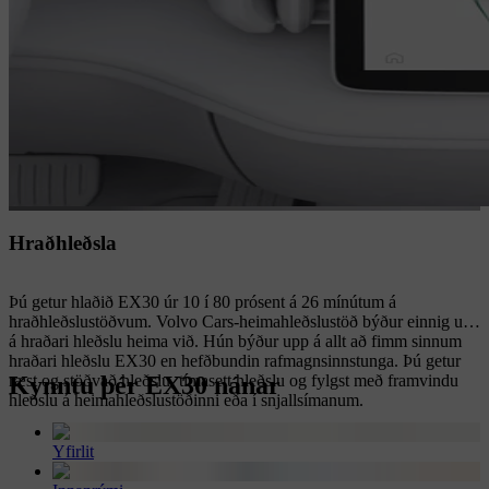
Hraðhleðsla
Þú getur hlaðið EX30 úr 10 í 80 prósent á 26 mínútum á
hraðhleðslustöðvum. Volvo Cars-heimahleðslustöð býður einnig upp
á hraðari hleðslu heima við. Hún býður upp á allt að fimm sinnum
hraðari hleðslu EX30 en hefðbundin rafmagnsinnstunga. Þú getur
Kynntu þér EX30 nánar
ræst og stöðvað hleðslu, tímasett hleðslu og fylgst með framvindu
hleðslu á heimahleðslustöðinni eða í snjallsímanum.
Yfirlit