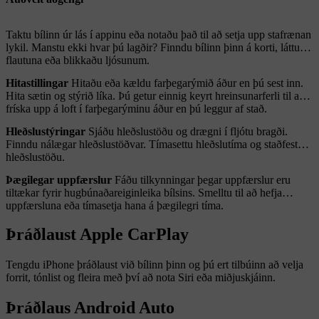
Taktu bílinn úr lás í appinu eða notaðu það til að setja upp stafrænan
lykil. Manstu ekki hvar þú lagðir? Finndu bílinn þinn á korti, láttu
flautuna eða blikkaðu ljósunum.
Hitastillingar
Hitaðu eða kældu farþegarýmið áður en þú sest inn.
Hita sætin og stýrið líka. Þú getur einnig keyrt hreinsunarferli til að
fríska upp á loft í farþegarýminu áður en þú leggur af stað.
Hleðslustýringar
Sjáðu hleðslustöðu og drægni í fljótu bragði.
Finndu nálægar hleðslustöðvar. Tímasettu hleðslutíma og staðfestu
hleðslustöðu.
Þægilegar uppfærslur
Fáðu tilkynningar þegar uppfærslur eru
tiltækar fyrir hugbúnaðareiginleika bílsins. Smelltu til að hefja
uppfærsluna eða tímasetja hana á þægilegri tíma.
Þráðlaust Apple CarPlay
Tengdu iPhone þráðlaust við bílinn þinn og þú ert tilbúinn að velja
forrit, tónlist og fleira með því að nota Siri eða miðjuskjáinn.
Þráðlaus Android Auto