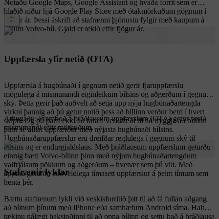
Notaðu Google Maps, Google Assistant og hvaða forrit sem er
hlaðið niður hjá Google Play Store með ótakmörkuðum gögnum í
fjögur ár. Þessi áskrift að stafrænni þjónustu fylgir með kaupum á
nýjum Volvo-bíl. Gjald er tekið eftir fjögur ár.
Uppfærsla yfir netið (OTA)
Uppfærsla á hugbúnaði í gegnum netið gerir fjaruppfærslu
mögulega á mismunandi eiginleikum bílsins og aðgerðum í gegnum
ský. Þetta gerir það auðvelt að setja upp nýja hugbúnaðartengda
virkni þannig að þú getur notið þess að bíllinn verður betri í hvert
Athugaðu: Framboð á þráðlausum uppfærslum (OTA) getur verið
skipti. Og þú þarft ekki að fara á verkstæði til að tryggja að bíllinn
mismunandi eftir mörkuðum.
þinn sé alltaf uppfærður með nýjasta hugbúnaði bílsins.
Hugbúnaðaruppfærslur eru dreifðar reglulega í gegnum ský til
bílsins og er endurgjaldslaus. Með þráðlausum uppfærslum geturðu
einnig bætt Volvo-bílinn þinn með nýjum hugbúnaðartengdum
valfrjálsum pökkum og aðgerðum – hvenær sem þú vilt. Með
Stafrænir lyklar
appinu geturðu auðveldlega tímasett uppfærslur á þeim tímum sem
henta þér.
Bættu stafrænum lykli við veskisforritið þitt til að fá fullan aðgang
að bílnum þínum með iPhone eða samhæfum Android síma. Haltu
tækinu nálægt þakstoðinni til að opna bílinn og settu það á þráðlausa