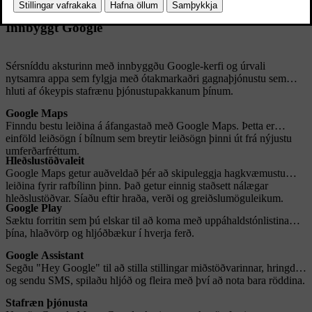
Innbyggt Google
Sérsníddu aksturinn með innbyggðu Google-kerfi og úrvali
nytsamra appa sem fylgja með ótakmarkaðri gagnaþjónustu sem
hluti af ókeypis stafrænu þjónustupakkanum þínum.
Google Maps
Finndu bestu leiðina á áfangastað með Google Maps. Þetta er
einföld leiðsögn í bílnum sem breytir leiðsögn þinni út frá nýjustu
umferðarfréttum.
Hleðslustöðvaleit
Google Maps getur auðveldað þér að skipuleggja hagkvæmustu
leiðina fyrir rafbílinn þinn. Það getur einnig staðsett nálægar
hleðslustöðvar. Síaðu eftir hraða, verði og greiðslumöguleikum.
Google Play
Sæktu forritin sem þú elskar til að koma með uppáhaldstónlistina
þína, hlaðvörp og hljóðbækur í hverja ferð.
Google Assistant
Segðu "Hey Google" til að stilla stillingar miðstöðvarinnar, hringdu
og sendu SMS, spilaðu hljóð og fleira með því að nota bara röddina.
Stafræn þjónusta