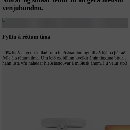
Stórar og smáar leiðir til að gera hleðslu
venjubundna.
Fylltu á réttum tíma
20% hleðsla getur kallað fram hleðsluáminningu til að hjálpa þér að
fylla á á réttum tíma. Um leið og bíllinn kveikir áminninguna birtir
hann lista yfir nálægar hleðslustöðvar á miðjuskjánum. Þú velur stöð
og nýtir þér nákvæma leiðsögn að hhenni, auk upplýsinga um
áætlaðan komutíma og áætlaða hleðslustöðu við komu.