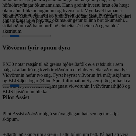
höfuðhreyfingar ökumannsins. Hann greinir hversu hratt eða hægt
ökumaður blikkar augunum og hversu oft. Myndavél framan á
Þegar þessar upplýsingar eru greindar saman og niðurstaðan er
bílnum vaktar veginn til að greina rykkjóttan akstur. Annar skynjari
annars hugar eða þreyttur ökumaður getur bíllinn birt ökumanni
vaktar hreyfingar stýrisins.
skilaboð um að hann þurfi að einbeita sér betur eða gera hlé á
akstrinum.
Viðvörun fyrir opnun dyra
EX30 notar ratsjár til að greina hjólreiðafólk eða rafskutlur sem
nálgast aftan frá og kveikir viðvörun ef einhver ætlar að opna dyr.
Viðvörunin hefur tvö stig. Fyrst heyrist viðvörun frá miðjuskjánum
og BLIS-ljós logar (Blind Spot Information System). Þegar hætta á
árekstri er yfirvofandi stigmagnast viðvörunin í viðvörunarhljóð og
BLIS ljósið mun blikka.
Pilot Assist
Pilot Assist aðstoðar þig á smávægilegan hátt sem getur skipt
sköpum.
Ætlarðu að skipta um akrein? Láttu bílinn um það. Þá þarf að vera