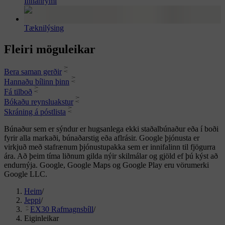
Innanrými
Tæknilýsing
Fleiri möguleikar
Bera saman gerðir
Hannaðu bílinn þinn
Fá tilboð
Bókaðu reynsluakstur
Skráning á póstlista
Búnaður sem er sýndur er hugsanlega ekki staðalbúnaður eða í boði
fyrir alla markaði, búnaðarstig eða aflrásir. Google þjónusta er
virkjuð með stafrænum þjónustupakka sem er innifalinn til fjögurra
ára. Að þeim tíma liðnum gilda nýir skilmálar og gjöld ef þú kýst að
endurnýja. Google, Google Maps og Google Play eru vörumerki
Google LLC.
Heim
/
Jeppi
/
EX30 Rafmagnsbíll
/
Eiginleikar