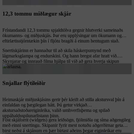
12,3 tommu miðlægur skjár
Frístandandi 12,3 tommu spjaldtölva gegnir hlutverki sameinaðs
ökumanns- og miðjuskjás. Þar eru upplýsingar um ökumann og
eftirlætisstjórntækin þín í fljótu bragði á einum hentugum stað.
Snertiskjárinn er hannaður til að skila háskerpumynd með
lágmarksglampa og endurskini. Og hann bregst afar hratt við.
Skynjarar og innrauð filma hjálpa til við að gera hverja skipun
tafarlausa.
Snjallar flýtileiðir
Heimaskjár miðjuskjásins gerir þér kleift að stilla akstursval þín á
einfaldan og þægilegan hátt. Þú getur virkjað
akstursaðstoðareiginleika, valið umhverfisþema og spilað
uppáhaldsspilunarlistann þinn.
Föst skjáforrit (widgets) gera leiðsögn, fjölmiðla og síma aðgengileg
með einni snertingu. Skipanir fyrir mest notuðu aðgerðirnar geta
birst neðst á skjánum en þær birtast aðeins þegar eiginleikar eru