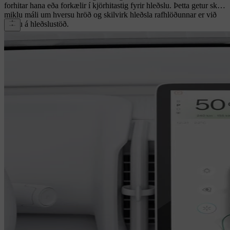
forhitar hana eða forkælir í kjörhitastig fyrir hleðslu. Þetta getur skipt
miklu máli um hversu hröð og skilvirk hleðsla rafhlöðunnar er við
komu á hleðslustöð.