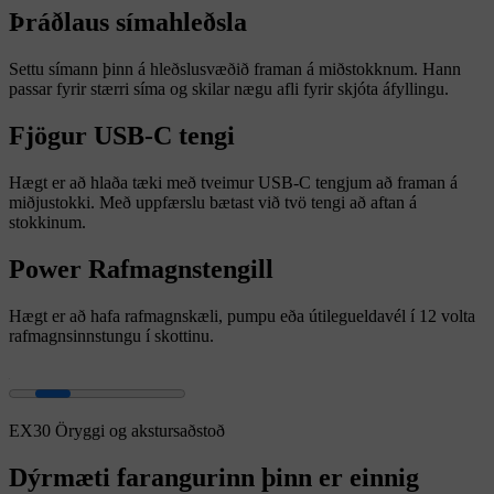
Þráðlaus símahleðsla
Settu símann þinn á hleðslusvæðið framan á miðstokknum. Hann
passar fyrir stærri síma og skilar nægu afli fyrir skjóta áfyllingu.
Fjögur USB-C tengi
Hægt er að hlaða tæki með tveimur USB-C tengjum að framan á
miðjustokki. Með uppfærslu bætast við tvö tengi að aftan á
stokkinum.
Power Rafmagnstengill
Hægt er að hafa rafmagnskæli, pumpu eða útilegueldavél í 12 volta
rafmagnsinnstungu í skottinu.
EX30 Öryggi og akstursaðstoð
Dýrmæti farangurinn þinn er einnig