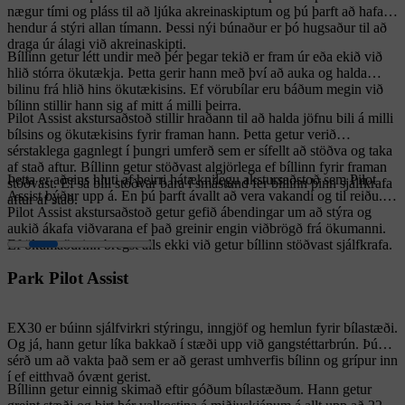
nægur tími og pláss til að ljúka akreinaskiptum og þú þarft að hafa
hendur á stýri allan tímann. Þessi nýi búnaður er þó hugsaður til að
draga úr álagi við akreinaskipti.
Bíllinn getur létt undir með þér þegar tekið er fram úr eða ekið við
hlið stórra ökutækja. Þetta gerir hann með því að auka og halda
bilinu frá hlið hins ökutækisins. Ef vörubílar eru báðum megin við
bílinn stillir hann sig af mitt á milli þeirra.
Pilot Assist akstursaðstoð stillir hraðann til að halda jöfnu bili á milli
bílsins og ökutækisins fyrir framan hann. Þetta getur verið
sérstaklega gagnlegt í þungri umferð sem er sífellt að stöðva og taka
af stað aftur. Bíllinn getur stöðvast algjörlega ef bíllinn fyrir framan
Þetta er aðeins hluti af þeirri hátæknilegu akstursaðstoð sem Pilot
stöðvast. Ef sá bíll stöðvar bara í smástund fer bíllinn þinn sjálfkrafa
Assist býður upp á. En þú þarft ávallt að vera vakandi og til reiðu.
aftur af stað.
Pilot Assist akstursaðstoð getur gefið ábendingar um að stýra og
aukið ákafa viðvarana ef það greinir engin viðbrögð frá ökumanni.
Ef ökumaðurinn bregst alls ekki við getur bíllinn stöðvast sjálfkrafa.
Park Pilot Assist
EX30 er búinn sjálfvirkri stýringu, inngjöf og hemlun fyrir bílastæði.
Og já, hann getur líka bakkað í stæði upp við gangstéttarbrún. Þú
sérð um að vakta það sem er að gerast umhverfis bílinn og grípur inn
í ef eitthvað óvænt gerist.
Bíllinn getur einnig skimað eftir góðum bílastæðum. Hann getur