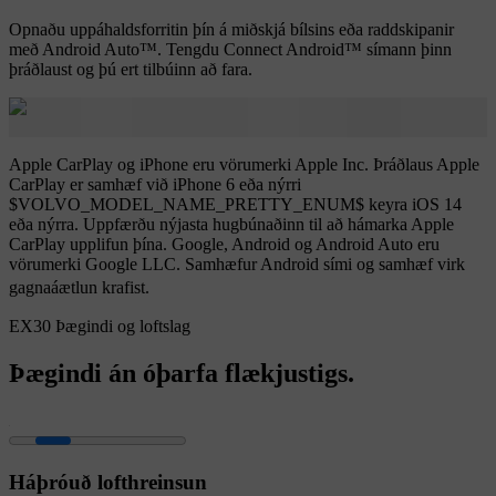
Opnaðu uppáhaldsforritin þín á miðskjá bílsins eða raddskipanir
með Android Auto™. Tengdu Connect Android™ símann þinn
þráðlaust og þú ert tilbúinn að fara.
Apple CarPlay og iPhone eru vörumerki Apple Inc. Þráðlaus Apple
CarPlay er samhæf við iPhone 6 eða nýrri
$VOLVO_MODEL_NAME_PRETTY_ENUM$ keyra iOS 14
eða nýrra. Uppfærðu nýjasta hugbúnaðinn til að hámarka Apple
CarPlay upplifun þína. Google, Android og Android Auto eru
vörumerki Google LLC. Samhæfur Android sími og samhæf virk
gagnaáætlun krafist.
EX30 Þægindi og loftslag
Þægindi án óþarfa flækjustigs.
Háþróuð lofthreinsun