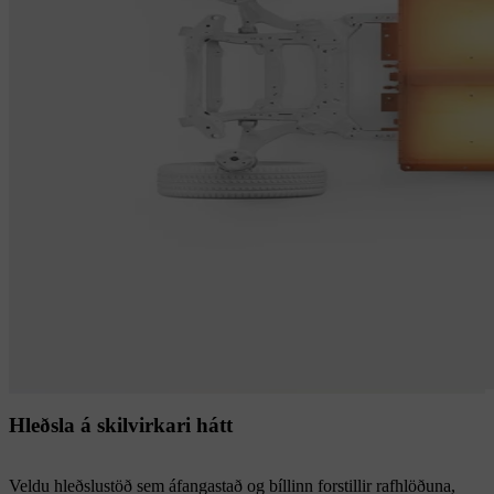
Hleðsla á skilvirkari hátt
Veldu hleðslustöð sem áfangastað og bíllinn forstillir rafhlöðuna,