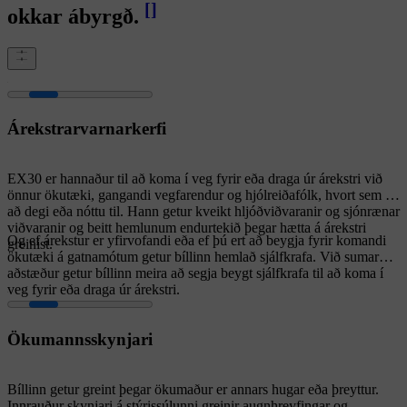
[
]
okkar ábyrgð.
Árekstrarvarnarkerfi
EX30 er hannaður til að koma í veg fyrir eða draga úr árekstri við
önnur ökutæki, gangandi vegfarendur og hjólreiðafólk, hvort sem er
að degi eða nóttu til. Hann getur kveikt hljóðviðvaranir og sjónrænar
viðvaranir og beitt hemlunum endurtekið þegar hætta á árekstri
Og ef árekstur er yfirvofandi eða ef þú ert að beygja fyrir komandi
greinist.
ökutæki á gatnamótum getur bíllinn hemlað sjálfkrafa. Við sumar
aðstæður getur bíllinn meira að segja beygt sjálfkrafa til að koma í
veg fyrir eða draga úr árekstri.
Ökumannsskynjari
Bíllinn getur greint þegar ökumaður er annars hugar eða þreyttur.
Innrauður skynjari á stýrissúlunni greinir augnhreyfingar og