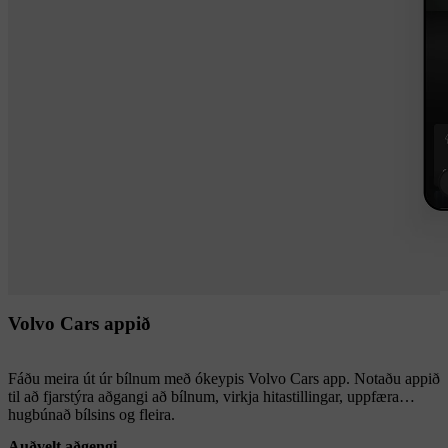
Volvo Cars appið
Fáðu meira út úr bílnum með ókeypis Volvo Cars app. Notaðu appið
til að fjarstýra aðgangi að bílnum, virkja hitastillingar, uppfæra
hugbúnað bílsins og fleira.
Auðvelt aðgengi