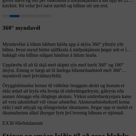
greint stæði og birt þér valkostina á miðjuskjánum á allt upp að 22
km/klst. Þú velur því næst stæðið og bíllinn sér um rest.
360° myndavél
Myndavélar á öllum hliðum bjóða upp á skýra 360° yfirsýn yfir
bílinn. Þessi mynd birtist sjálfkrafa á miðjuskjánum þegar sett er í
bakkgír eða bíllinn nálgast hindrun á litlum hraða.
Uppfærðu til að fá skjá með skiptri sýn með bæði 360° og 180°
útsýni. Einnig er hægt að fá ítarlega bílastæðaaðstoð með 360°
myndavél með þrívíddaryfirliti.
Öryggisbúnaður kemur til viðbótar öruggum akstri og honum er
ekki ætlað að leyfa eða hvetja til einbeitingarleysis, gáleysis eða
annars óöruggs eða ólöglegs aksturs. Virkni umferðarskynjara kann
að vera takmörkuð við vissar aðstæður. Akstursaðstoðarkerfi koma
ekki í stað athygli og dómgreindar ökumanns. Þegar upp er staðið er
ökumaðurinn alltaf ábyrgur fyrir því hvernig bílnum er stjórnað.
EX30 Hleðslulausnir