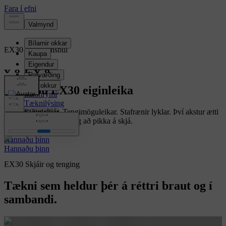
EX30
Rafmagnsbíll
Yfirlit
Skoðaðu EX30 eiginleika
Innanrými
Tæknilýsing
Einn hraður skjár. Tengimöguleikar. Stafrænir lyklar. Því akstur ætti
Eiginleikar
að vera jafn eðlilegur og að pikka á skjá.
Hannaðu þinn
Hannaðu þinn
EX30 Skjáir og tenging
Tækni sem heldur þér á réttri braut og í
sambandi.