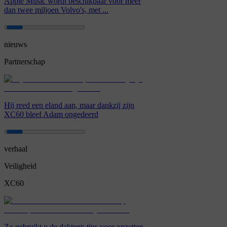
Apple Music wordt beschikbaar voor meer
dan twee miljoen Volvo's, met ...
nieuws
Partnerschap
Hij reed een eland aan, maar dankzij zijn
XC60 bleef Adam ongedeerd
verhaal
Veiligheid
XC60
Zo gebruikt u de daktent: tips voor opzetten