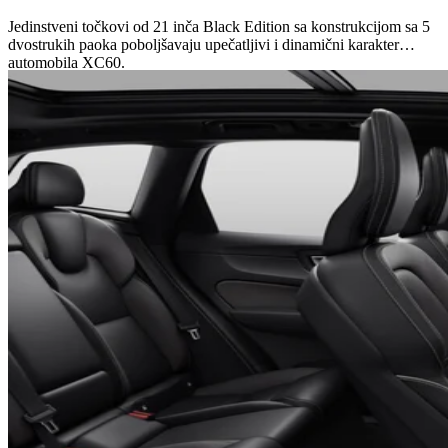
Jedinstveni točkovi od 21 inča Black Edition sa konstrukcijom sa 5
dvostrukih paoka poboljšavaju upečatljivi i dinamični karakter
automobila XC60.