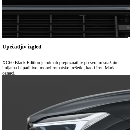
Upečatljiv izgled
XC60 Black Edition je odmah prepoznatljiv po svojim snažnim
linijama i upadljivoj monohromatskoj rešetki, kao i Iron Mark
oznaci.