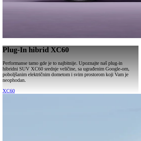
Plug-In hibrid XC60
Performanse tamo gde je to najbitnije. Upoznajte naš plug-in
hibridni SUV XC60 srednje veličine, sa ugrađenim Google-om,
poboljšanim električnim dometom i svim prostorom koji Vam je
neophodan.
XC60