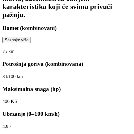
karakteristika koji će svima privući
pažnju.
Domet (kombinovani)
Saznajte više
75 km
Potrošnja goriva (kombinovana)
3 l/100 km
Maksimalna snaga (hp)
406 KS
Ubrzanje (0–100 km/h)
4,9 s