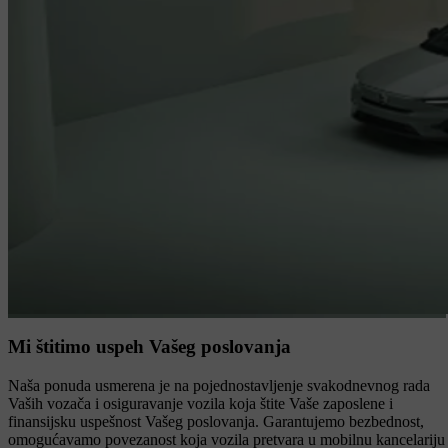
Mi štitimo uspeh Vašeg poslovanja
Naša ponuda usmerena je na pojednostavljenje svakodnevnog rada
Vaših vozača i osiguravanje vozila koja štite Vaše zaposlene i
finansijsku uspešnost Vašeg poslovanja. Garantujemo bezbednost,
omogućavamo povezanost koja vozila pretvara u mobilnu kancelariju