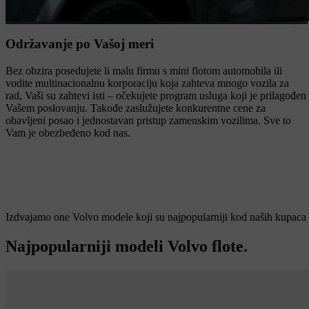
Održavanje po Vašoj meri
Bez obzira posedujete li malu firmu s mini flotom automobila ili
vodite multinacionalnu korporaciju koja zahteva mnogo vozila za
rad, Vaši su zahtevi isti – očekujete program usluga koji je prilagođen
Vašem poslovanju. Takođe zaslužujete konkurentne cene za
obavljeni posao i jednostavan pristup zamenskim vozilima. Sve to
Vam je obezbeđeno kod nas.
Izdvajamo one Volvo modele koji su najpopularniji kod naših kupaca 
Najpopularniji modeli Volvo flote.