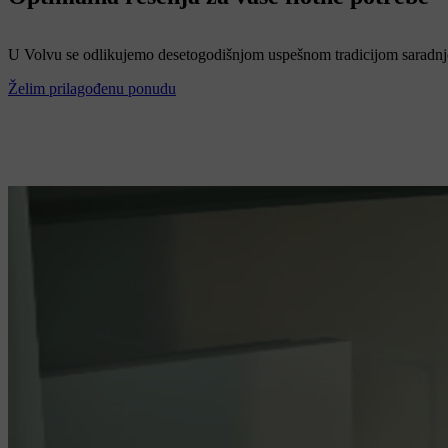
U Volvu se odlikujemo desetogodišnjom uspešnom tradicijom saradnje
Želim prilagođenu ponudu