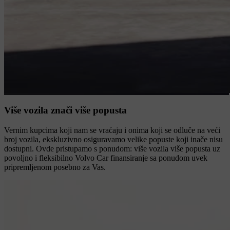
Više vozila znači više popusta
Vernim kupcima koji nam se vraćaju i onima koji se odluče na veći
broj vozila, ekskluzivno osiguravamo velike popuste koji inače nisu
dostupni. Ovde pristupamo s ponudom: više vozila više popusta uz
povoljno i fleksibilno Volvo Car finansiranje sa ponudom uvek
pripremljenom posebno za Vas.