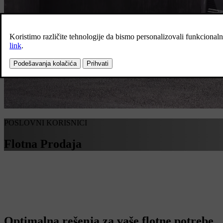
POSLOVNI KORISNICI
Flotna Prodaja
Optimalna rešenja za vaše flotne potrebe