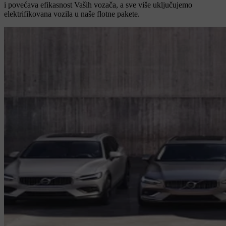
i povećava efikasnost Vaših vozača, a sve više uključujemo
elektrifikovana vozila u naše flotne pakete.