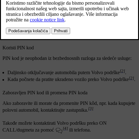
Ažurirano 22.04.2025.
Novi PIN kod
Četvorocifreni PIN kôd automatski generiše Volvo podrška ili
[1]
ovlašćeni zastupnik za Volvo i šalje se vlasniku automobila.
PIN
kôd potvrđuje da je korisnik ovlašćen.
Koristi PIN kod
PIN kod je neophodan iz bezbednosnih razloga za sledeće usluge:
[2]
Daljinsko otključavanje automobila putem Volvo podrške
.
[2]
Kada počnete da pratite ukradeno vozilo preko Volvo podrške
.
Zaboravljen PIN kod ili promena PIN koda
Ako zaboravite ili morate da promenite PIN kôd, npr. kada kupujete
[3]
polovni automobil, kontaktirajte zastupnika.
Takođe možete kontaktirati Volvo podršku preko
ON
[4]
CALL
/dugmeta za pomoć
ili telefona.