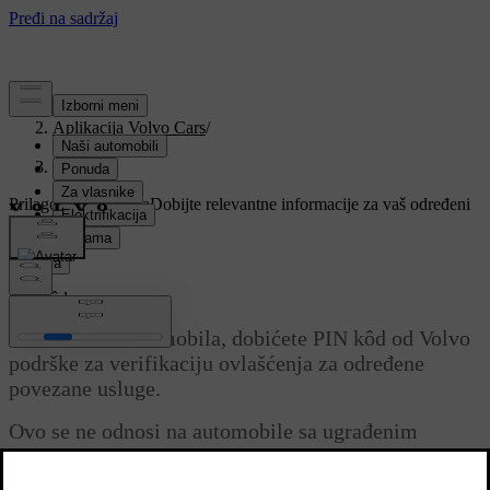
Podrška
/
Aplikacija Volvo Cars
/
Početak
/
PIN kôd
Prilagođena podrška
Dobijte relevantne informacije za vaš određeni
automobil.
Prijava
PIN kôd
Kao vlasnik automobila, dobićete PIN kôd od Volvo
podrške za verifikaciju ovlašćenja za određene
povezane usluge.
Ovo se ne odnosi na automobile sa ugrađenim
Google-om.