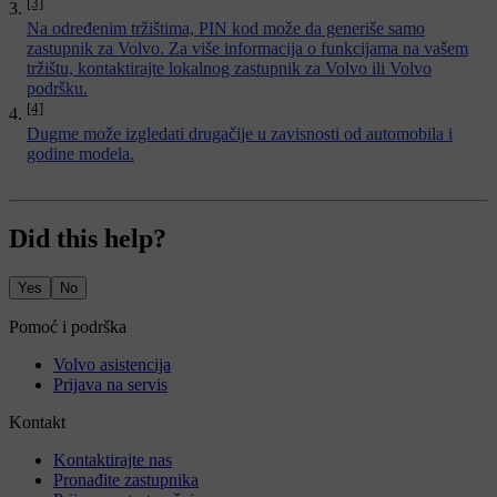
[3]
Na određenim tržištima, PIN kod može da generiše samo
zastupnik za Volvo. Za više informacija o funkcijama na vašem
tržištu, kontaktirajte lokalnog zastupnik za Volvo ili Volvo
podršku.
[4]
Dugme može izgledati drugačije u zavisnosti od automobila i
godine modela.
Did this help?
Yes
No