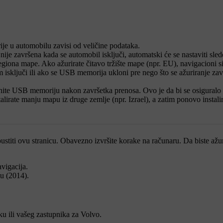
e u automobilu zavisi od veličine podataka.
ije završena kada se automobil isključi, automatski će se nastaviti slede
egiona mape. Ako ažurirate čitavo tržište mape (npr. EU), navigacioni s
 isključi ili ako se USB memorija ukloni pre nego što se ažuriranje završ
onite USB memoriju nakon završetka prenosa. Ovo je da bi se osiguralo 
alirate manju mapu iz druge zemlje (npr. Izrael), a zatim ponovo instal
napustiti ovu stranicu. Obavezno izvršite korake na računaru. Da biste ažu
vigacija
.
ju (2014)
.
u ili vašeg zastupnika za Volvo.