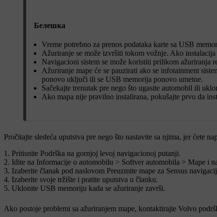
Белешка
Vreme potrebno za prenos podataka karte sa USB memorij
Ažuriranje se može izvršiti tokom vožnje. Ako instalacija n
Navigacioni sistem se može koristiti prilikom ažuriranja r
Ažuriranje mape će se pauzirati ako se infotainment sistem
ponovo uključi ili se USB memorija ponovo umetne.
Sačekajte trenutak pre nego što ugasite automobil ili ukl
Ako mapa nije pravilno instalirana, pokušajte prvo da inst
Pročitajte sledeća uputstva pre nego što nastavite sa njima, jer ćete 
Pritisnite
Podrška
na gornjoj levoj navigacionoj putanji.
Idite na
Informacije o automobilu
>
Softver automobila
>
Mape i na
Izaberite članak pod naslovom
Preuzmite mape za Sensus navigaci
Izaberite svoje tržište i pratite uputstva u članku.
Uklonite USB memoriju kada se ažuriranje završi.
Ako postoje problemi sa ažuriranjem mape, kontaktirajte Volvo podršk