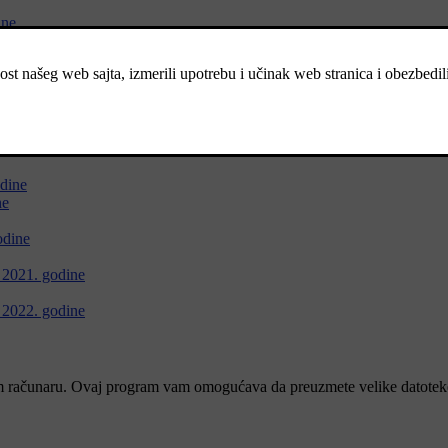
ine
ine
ne
18. godine
2019. godine do 2022. godine
dine
ne
odine
 2021. godine
 2022. godine
 računaru. Ovaj program vam omogućava da preuzmete velike datoteke 