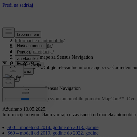
Podrška
/
Informacije o automobilu
/
Softver automobila
/
Mape i navigacija
/
Preuzimanje mape za Sensus Navigation
Prilagođena podrška
Dobijte relevantne informacije za vaš određeni a
Prijava
Preuzimanje mape za Sensus Navigation
Možete ažurirati mape u svom automobilu pomoću MapCare™. Ovo je
Ažurirano 13.05.2025.
Informacije u ovom članu variraju u zavisnosti od modela automobila i 
S60 – modeli od 2014. godine do 2018. godine
S60 – modeli od 2019. godine do 2022. godine