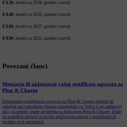
EX30
, model za 2026. godinu i noviji
EX40
, model za 2026. godinu i noviji
EX60
, model za 2027. godinu i noviji
EX90
, model za 2025. godinu i noviji
Povezani članci
Menjanje ili uklanjanje vašeg sertifikata ugovora za
Plug & Charge
Instaliranim sertifikatom ugovora za Plug & Charge možete da
rukujete na centralnom ekranu automobila i u Volvo Cars aplikaciji
ako, na primer, imate problema sa funkcijom Plug & Charge, želite
da potpišete ugovor sa novim pružaocem usluga e-mobilnosti ili
prodate svoj automobil.