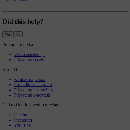
Did this help?
Yes
No