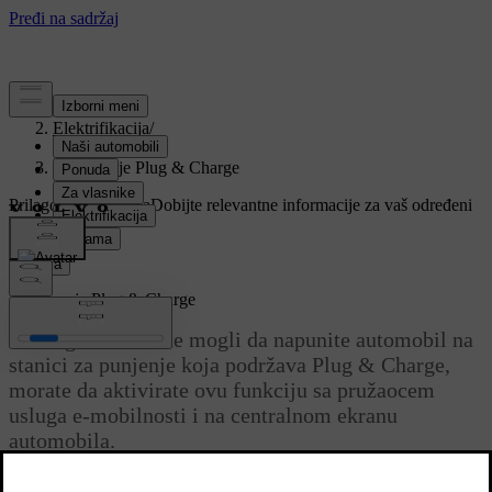
Podrška
/
Elektrifikacija
/
Punjenje
/
Aktiviranje Plug & Charge
Prilagođena podrška
Dobijte relevantne informacije za vaš određeni
automobil.
Prijava
Aktiviranje Plug & Charge
Pre nego što budete mogli da napunite automobil na
stanici za punjenje koja podržava Plug & Charge,
morate da aktivirate ovu funkciju sa pružaocem
usluga e-mobilnosti i na centralnom ekranu
automobila.
Ažurirano 10.04.2026.