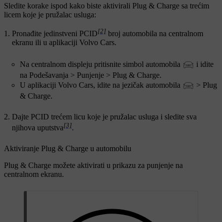
Sledite korake ispod kako biste aktivirali Plug & Charge sa trećim
licem koje je pružalac usluga:
[2]
Pronađite jedinstveni PCID
broj automobila na centralnom
ekranu ili u aplikaciji Volvo Cars.
Na centralnom displeju pritisnite simbol automobila
i idite
na
Podešavanja
>
Punjenje
>
Plug & Charge
.
U aplikaciji Volvo Cars, idite na jezičak automobila
>
Plug
& Charge
.
Dajte PCID trećem licu koje je pružalac usluga i sledite sva
[3]
njihova uputstva
.
Aktiviranje Plug & Charge u automobilu
Plug & Charge možete aktivirati u prikazu za punjenje na
centralnom ekranu.