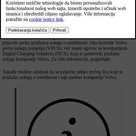
[1]
Aktiviranje Plug & Charge sa pružaocem usluga e-mobilnosti
Aktiviranje Plug & Charge u automobilu
Aktiviranje Plug & Charge sa pružaocem usluga e-mobilnosti
Pre nego što aktivirate Plug & Charge u automobilu, morate da se
prijavite preko pružaoca usluga e-mobilnosti. Ako koristite Volvo
javnu uslugu punjenja (VPCS), već imate ugovor sa kompanijom
Digital Charging Solutions (DCS), koja je partnerski pružalac
usluga kompanije Volvo. Za više informacija, pogledajte
.
Takođe možete odabrati da se prijavite preko trećeg lica koje je
pružalac usluga e-mobilnosti i nije partner kompanije Volvo.