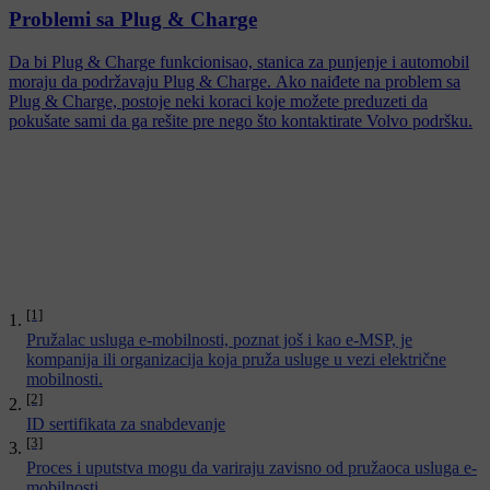
Problemi sa Plug & Charge
Da bi Plug & Charge funkcionisao, stanica za punjenje i automobil
moraju da podržavaju Plug & Charge. Ako naiđete na problem sa
Plug & Charge, postoje neki koraci koje možete preduzeti da
pokušate sami da ga rešite pre nego što kontaktirate Volvo podršku.
[1]
Pružalac usluga e-mobilnosti, poznat još i kao e-MSP, je
kompanija ili organizacija koja pruža usluge u vezi električne
mobilnosti.
[2]
ID sertifikata za snabdevanje
[3]
Proces i uputstva mogu da variraju zavisno od pružaoca usluga e-
mobilnosti.