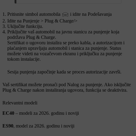
Pritisnite simbol automobila
i idite na
Podešavanja
Idite na
Punjenje
​​ >
Plug & Charge
​/>
Uključite funkciju.
Priključite vaš automobil na javnu stanicu za punjenje koja
podržava Plug & Charge.
Sertifikat o ugovoru instalira se preko kabla, a autorizacijom i
plaćanjem upravljaju automobil i stanica za punjenje. Status
možete videti na vozačevom ekranu i priključku za punjenje
tokom instalacije.
Sesija punjenja započinje kada se proces autorizacije završi.
Vaš sertifikat možete pronaći pod
Nalog za punjenje
. Ako isključite
Plug & Charge nakon instaliranja ugovora, funkcija se deaktivira.
Relevantni modeli
EC40
– modeli za 2026. godinu i noviji
ES90
, model za 2026. godinu i noviji