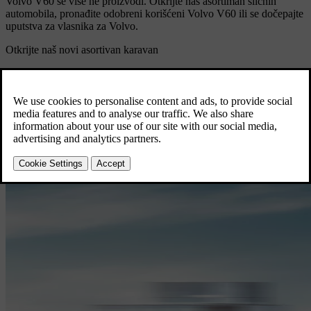
Volvo V60 se više ne proizvodi. Otkrijte naš asortiman sličnih
automobila, pronađite odobreni korišćeni Volvo V60 ili se dočepajte
uputstva za vlasnika za Volvo.
Otkrijte naš novi asortivan karavan
Istražite domet