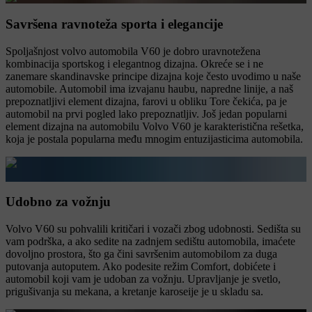
Savršena ravnoteža sporta i elegancije
Spoljašnjost volvo automobila V60 je dobro uravnotežena
kombinacija sportskog i elegantnog dizajna. Okreće se i ne
zanemare skandinavske principe dizajna koje često uvodimo u naše
automobile. Automobil ima izvajanu haubu, napredne linije, a naš
prepoznatljivi element dizajna, farovi u obliku Tore čekića, pa je
automobil na prvi pogled lako prepoznatljiv. Još jedan popularni
element dizajna na automobilu Volvo V60 je karakteristična rešetka,
koja je postala popularna među mnogim entuzijasticima automobila.
Udobno za vožnju
Volvo V60 su pohvalili kritičari i vozači zbog udobnosti. Sedišta su
vam podrška, a ako sedite na zadnjem sedištu automobila, imaćete
dovoljno prostora, što ga čini savršenim automobilom za duga
putovanja autoputem. Ako podesite režim Comfort, dobićete i
automobil koji vam je udoban za vožnju. Upravljanje je svetlo,
prigušivanja su mekana, a kretanje karoseije je u skladu sa.