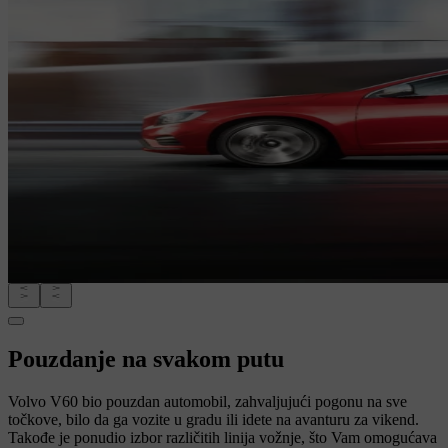
Pouzdanje na svakom putu
Volvo V60 bio pouzdan automobil, zahvaljujući pogonu na sve
točkove, bilo da ga vozite u gradu ili idete na avanturu za vikend.
Takođe je ponudio izbor različitih linija vožnje, što Vam omogućava