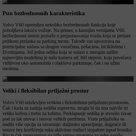
Pun bezbednosnih karakteristika
Volvo V60 opremljen nekoliko bezbednosnih funkcija koje
poboljšava lakoću vožnje. Na primer, u kasnijim verzijama V60,
bezbednosni sistem pomaže u prepoznavanju vozila koja se prelaze
prilikom prelaska sa parking mesta. Takođe vas upozorava na
potencijalne sudara sa drugim vozačima, pešacima, biciklistima i
životinjama. Još jedna odlika koja se nalazi u mnogim našim
najnovijim modelima je naša kamera od 360 stepeni, koja povećava
vidljivost oko automobila i olakšava parkiranje, čak i na užim
mestima.
Veliki i fleksibilan prtljažni prostor
Volvo V60 oduševljen velikim i fleksibilnim prtljažnim prostorom.
Čak i kada su zadnja sedišta uspravno, mogla bi da ima najviše tri
velika kofera i torbu za kabinu. Preklapanje sedišta je stvorilo ravan
pod za lak utovar i istovar velikih predmeta. Vrata prtljažnika su
nudila više opcija za otvaranje: daljinsko upravljanje, dugmiće ili
senzor bez korišćenja ruku aktiviran mašuci stopalom ispod branika.
Bio je čak programiran na nižu visinu otvaranja za uske garaže.