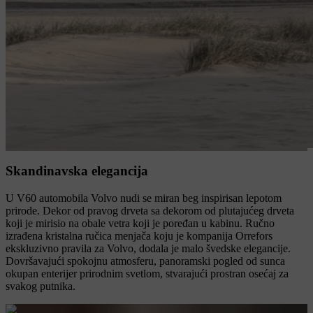
Skandinavska elegancija
U V60 automobila Volvo nudi se miran beg inspirisan lepotom
prirode. Dekor od pravog drveta sa dekorom od plutajućeg drveta
koji je mirisio na obale vetra koji je poređan u kabinu. Ručno
izrađena kristalna ručica menjača koju je kompanija Orrefors
ekskluzivno pravila za Volvo, dodala je malo švedske elegancije.
Dovršavajući spokojnu atmosferu, panoramski pogled od sunca
okupan enterijer prirodnim svetlom, stvarajući prostran osećaj za
svakog putnika.