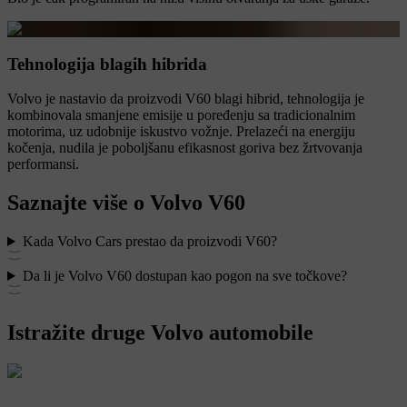
Tehnologija blagih hibrida
Volvo je nastavio da proizvodi V60 blagi hibrid, tehnologija je
kombinovala smanjene emisije u poređenju sa tradicionalnim
motorima, uz udobnije iskustvo vožnje. Prelazeći na energiju
kočenja, nudila je poboljšanu efikasnost goriva bez žrtvovanja
performansi.
Saznajte više o Volvo V60
Kada Volvo Cars prestao da proizvodi V60?
Da li je Volvo V60 dostupan kao pogon na sve točkove?
Istražite druge Volvo automobile