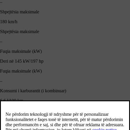
–
Shpejtësia maksimale
180 km/h
Shpejtësia maksimale
–
Fuqia maksimale (kW)
Deri në 145 kW/197 hp
Fuqia maksimale (kW)
–
Konsumi i karburantit (i kombinuar)
6.6 l/100 km
Konsumi i karburantit (i kombinuar)
–