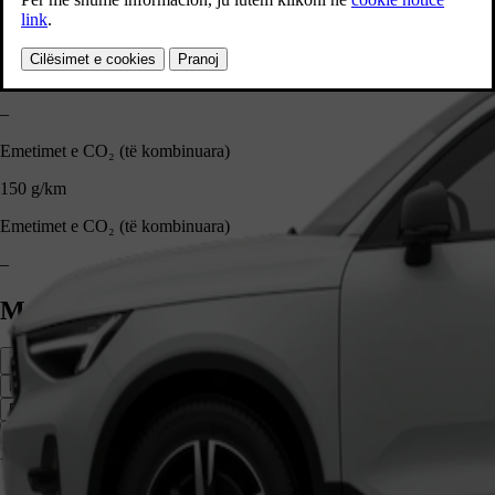
Kapaciteti i karburantit
54 l
Kapaciteti i karburantit
–
Emetimet e CO₂ (të kombinuara)
150 g/km
Emetimet e CO₂ (të kombinuara)
–
Madhësia dhe ngarkesa
Pjesa anësore
Pjesa e përparme
Pjesa e pasme
XC40 1 652 mm