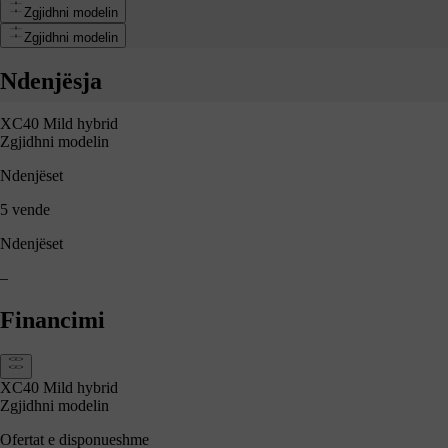
Zgjidhni modelin
 White
Zgjidhni modelin
Ndenjësja
XC40 Mild hybrid
Zgjidhni modelin
Ndenjëset
5 vende
Ndenjëset
–
Financimi
XC40 Mild hybrid
Zgjidhni modelin
Ofertat e disponueshme