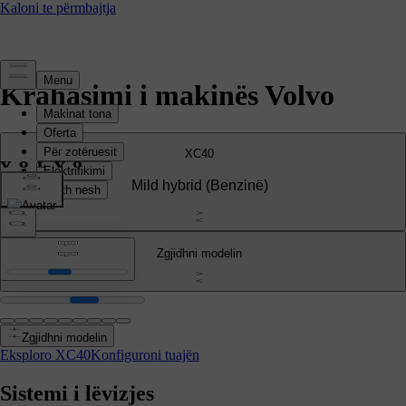
Krahasimi i makinës Volvo
XC40
Mild hybrid
(Benzinë)
Zgjidhni modelin
Zgjidhni modelin
Eksploro XC40
Konfiguroni tuajën
Sistemi i lëvizjes