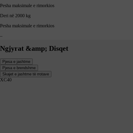
Pesha maksimale e rimorkios
Deri në 2000 kg
Pesha maksimale e rimorkios
–
Ngjyrat &amp; Disqet
Pjesa e jashtme
Pjesa e brendshme
Skajet e jashtme të rrotave
XC40