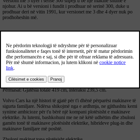
Versioni me 5 dyer i serisë 300 shpejt u bë një makinë shumë e
njohur. Ai u bë versioni i fundit i prodhuar në serinë 300, duke u
prodhuar deri në vitin 1991, kur versionet me 3 dhe 4 dyer nuk po
prodhoheshin më.
Specifikimet teknike
Modeli: 345
Prodhuar: 1979 - 1991
Volumi: 358024
Trupi: hatchback me 5 dyer Motori: 4 cilindra, OHV në linjë, 1,397
cc, 4 cilindra, OHC në linjë, 1,986 cc, 4 cilindra, në linjë, 1,721 cc
ose 4 cilindra, në linjë OHC 1.596 cc naftë.
Transmisioni: Automatik, CVT me ndryshueshmëri të vazhdueshme,
manual me 4 marshe, manual me 5 marshe.
Frenat: Frena hidraulike me disk përpara dhe tamburë prapa.
Përmasat: Gjatësia totale 419 cm, interaksi 239,5 cm.
Volvo Cars ka një histori të gjatë për t'i dhënë përparësi makinave të
sigurta familjare. Ndërsa shikojmë nga e ardhmja, ne gjithashtu kemi
synime ambicioze për t'u bërë një kompani plotësisht e makinave
elektrike. Ju lutemi, bashkohuni me ne në këtë udhëtim dhe zbuloni
gamën tonë të makinave plotësisht elektrike, hibrideve plug-in dhe
makinave familjare më poshtë.
Zbuloni makinat tona plotësisht elektrike