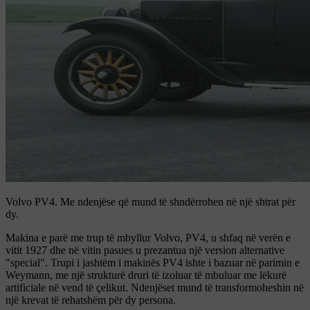
Volvo PV4.
Me ndenjëse që mund të shndërrohen në një shtrat për
dy.
Makina e parë me trup të mbyllur Volvo, PV4, u shfaq në verën e
vitit 1927 dhe në vitin pasues u prezantua një version alternative
"special". Trupi i jashtëm i makinës PV4 ishte i bazuar në parimin e
Weymann, me një strukturë druri të izoluar të mbuluar me lëkurë
artificiale në vend të çelikut. Ndenjëset mund të transformoheshin në
një krevat të rehatshëm për dy persona.