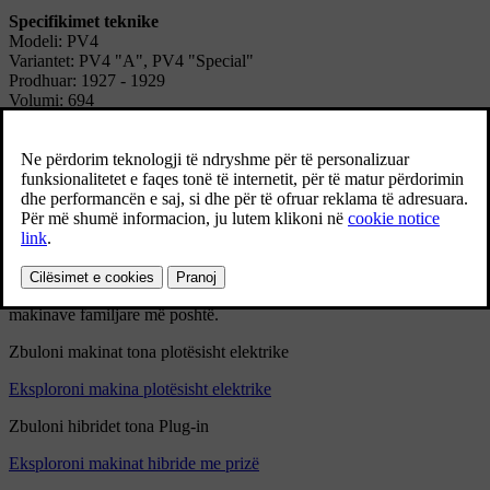
Specifikimet teknike
Modeli: PV4
Variantet: PV4 "A", PV4 "Special"
Prodhuar: 1927 - 1929
Volumi: 694
Trupi: I mbyllur.
Motori: 4 cilindra në linjë me valvula anësore; 1944 cc; 75x10 mm;
28 bhp në 2000 rpm.
Transmisioni: Me 3 marshe, me levë me veprim direkt në dysheme
Volvo Cars ka një histori të gjatë për t'i dhënë përparësi makinave të
sigurta familjare. Ndërsa shikojmë nga e ardhmja, ne gjithashtu kemi
synime ambicioze për t'u bërë një kompani plotësisht e makinave
elektrike. Ju lutemi, bashkohuni me ne në këtë udhëtim dhe zbuloni
gamën tonë të makinave plotësisht elektrike, hibrideve plug-in dhe
makinave familjare më poshtë.
Zbuloni makinat tona plotësisht elektrike
Eksploroni makina plotësisht elektrike
Zbuloni hibridet tona Plug-in
Eksploroni makinat hibride me prizë