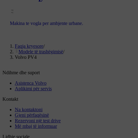
Makina te vogla per ambjente urbane.
Faqja kryesore
/
Modele të trashëgimisë
/
Volvo PV4